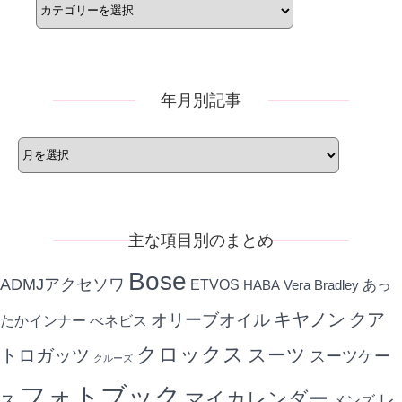
テ
ゴ
リ
ー
年月別記事
年
月
別
記
事
主な項目別のまとめ
Bose
ADMJアクセソワ
ETVOS
あっ
HABA
Vera Bradley
キヤノン
クア
オリーブオイル
たかインナー
べネビス
クロックス
スーツ
トロガッツ
スーツケー
クルーズ
フォトブック
マイカレンダー
ス
レ
メンズ