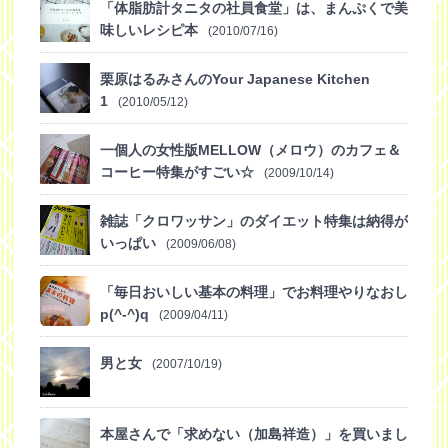
「体脂肪計タニタの社員食堂」は、まんぷくで美
味しいレシピ本
(2010/07/16)
栗原はるみさんのYour Japanese Kitchen
1
(2010/05/12)
一個人の女性版MELLOW（メロウ）のカフェ＆
コーヒー特集がすごい☆
(2009/10/14)
雑誌「クロワッサン」のダイエット特集は納得が
いっぱい
(2009/06/08)
「毎日おいしい基本の料理」でお料理やりなおし
p(^-^)q
(2009/04/11)
男と女
(2007/10/19)
本屋さんで「求めない（加島祥造）」を買いまし