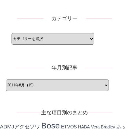
カテゴリー
カ
テ
ゴ
リ
ー
年月別記事
年
月
別
記
事
主な項目別のまとめ
Bose
ADMJアクセソワ
ETVOS
あっ
HABA
Vera Bradley