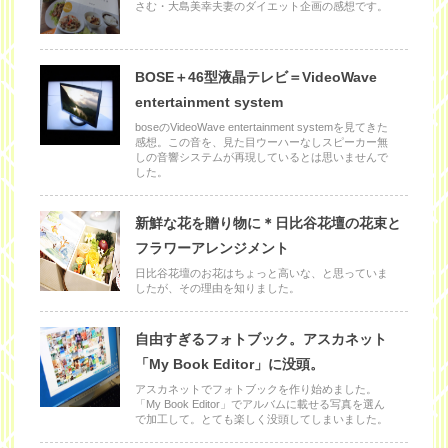
さむ・大島美幸夫妻のダイエット企画の感想です。
BOSE＋46型液晶テレビ＝VideoWave
entertainment system
boseのVideoWave entertainment systemを見てきた
感想。この音を、見た目ウーハーなしスピーカー無
しの音響システムが再現しているとは思いませんで
した。
新鮮な花を贈り物に＊日比谷花壇の花束と
フラワーアレンジメント
日比谷花壇のお花はちょっと高いな、と思っていま
したが、その理由を知りました。
自由すぎるフォトブック。アスカネット
「My Book Editor」に没頭。
アスカネットでフォトブックを作り始めました。
「My Book Editor」でアルバムに載せる写真を選ん
で加工して。とても楽しく没頭してしまいました。