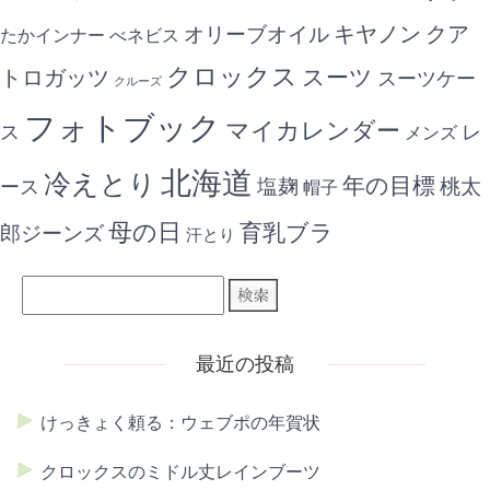
キヤノン
クア
オリーブオイル
たかインナー
べネビス
クロックス
スーツ
トロガッツ
スーツケー
クルーズ
フォトブック
マイカレンダー
ス
レ
メンズ
北海道
冷えとり
年の目標
ース
塩麹
桃太
帽子
母の日
育乳ブラ
郎ジーンズ
汗とり
最近の投稿
けっきょく頼る：ウェブポの年賀状
クロックスのミドル丈レインブーツ