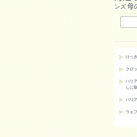
母
ンズ
けっ
クロ
バリ
しに
バリ
ウェ