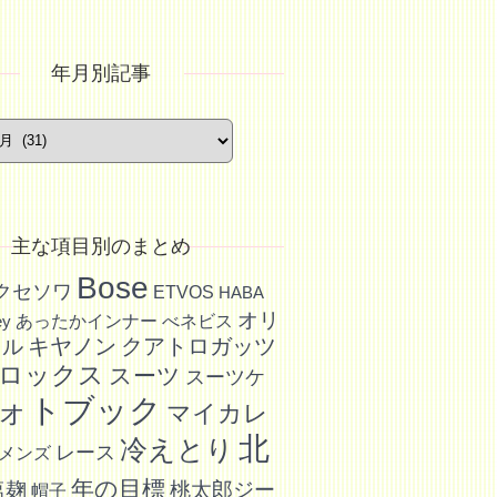
年月別記事
主な項目別のまとめ
Bose
アクセソワ
ETVOS
HABA
オリ
あったかインナー
べネビス
ey
キヤノン
クアトロガッツ
イル
ロックス
スーツ
スーツケ
ォトブック
マイカレ
北
冷えとり
レース
メンズ
年の目標
塩麹
桃太郎ジー
帽子