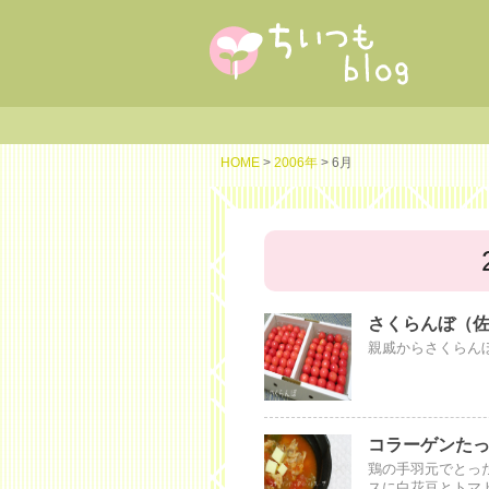
HOME
>
2006年
> 6月
さくらんぼ（
親戚からさくらん
コラーゲンた
鶏の手羽元でとっ
スに白花豆とトマ