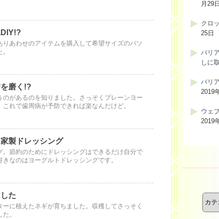
月29
クロ
IY!?
25日
ありあわせのアイテムを購入して希望サイズのパソ
た。
バリ
しに
バリ
を磨く!?
2019
うのがあるのを知りました。さっそくプレーンヨー
。これで歯周病が予防できれば楽なんだけど。
ウェ
2019
自家製ドレッシング
グ。節約のためにドレッシングはできるだけ自分で
好きなのはヨーグルトドレッシングです。
カ
ました
テ
ゴ
ターに植えたネギが育ちました。収穫してさっそく
リ
した。