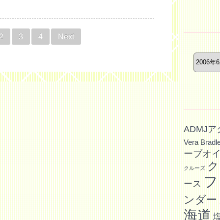
ー
2
3
4
Next
年
月
別
記
事
ADMJ
Vera Bradl
ーブオ
ク
クルーズ
フ
ース
ンダー
海道