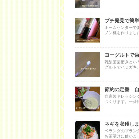
プチ発見で簡単D
ホームセンターで
ノン机を作りまし
ヨーグルトで歯
乳酸菌歯磨きとい
グルトでハミガキ
節約の定番 
自家製ドレッシン
つくります。一番
ネギを収穫し
ベランダのプラン
お茶漬けに使いま