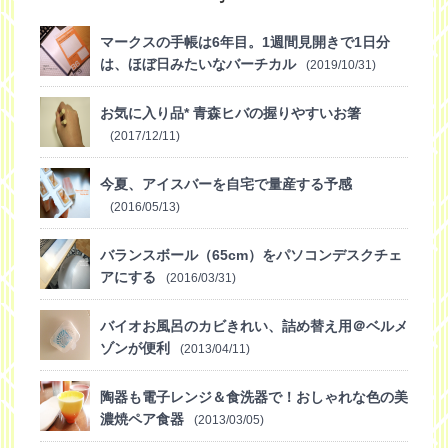
マークスの手帳は6年目。1週間見開きで1日分
は、ほぼ日みたいなバーチカル
(2019/10/31)
お気に入り品* 青森ヒバの握りやすいお箸
(2017/12/11)
今夏、アイスバーを自宅で量産する予感
(2016/05/13)
バランスボール（65cm）をパソコンデスクチェ
アにする
(2016/03/31)
バイオお風呂のカビきれい、詰め替え用＠ベルメ
ゾンが便利
(2013/04/11)
陶器も電子レンジ＆食洗器で！おしゃれな色の美
濃焼ペア食器
(2013/03/05)