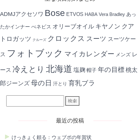
Bose
ADMJアクセソワ
ETVOS
あっ
HABA
Vera Bradley
キヤノン
クア
オリーブオイル
たかインナー
べネビス
クロックス
スーツ
トロガッツ
スーツケー
クルーズ
フォトブック
マイカレンダー
ス
レ
メンズ
北海道
冷えとり
年の目標
ース
塩麹
桃太
帽子
母の日
育乳ブラ
郎ジーンズ
汗とり
最近の投稿
けっきょく頼る：ウェブポの年賀状