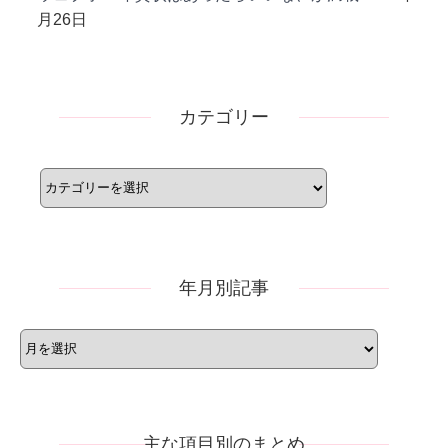
月26日
カテゴリー
カ
テ
ゴ
リ
ー
年月別記事
年
月
別
記
事
主な項目別のまとめ