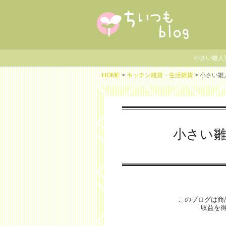
小さい雛人
HOME
>
キッチン雑貨・生活雑貨
> 小さい
小さい
このブログは商
収益を