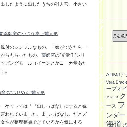
ー
い出したように出したうちの雛人形。小さい
年
月
作”薬師窯の小さな卓上雛人形
別
記
屏風付のシンプルなもの。「娘ができたら一
事
母からもらったもの。
薬師窯
の”光堂作”シリ
ョッピングモール（イオンとかヨーカ堂あた
ます。
ADMJ
Vera Bradl
ーブオ
師窯の”ちりめん”雛人形
ク
クルーズ
フ
ース
マーケットでは「『出しっぱなしにすると嫁
と言われていました。出しっぱなし、だとズ
ンダー
は女性が整理整頓できているかを気にする
海道