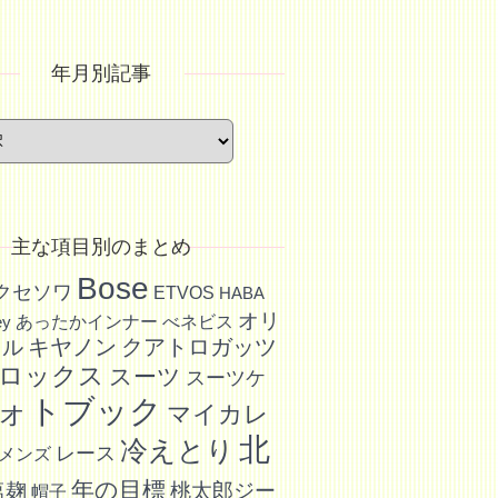
年月別記事
主な項目別のまとめ
Bose
アクセソワ
ETVOS
HABA
オリ
あったかインナー
べネビス
ey
キヤノン
クアトロガッツ
イル
ロックス
スーツ
スーツケ
ォトブック
マイカレ
北
冷えとり
レース
メンズ
年の目標
塩麹
桃太郎ジー
帽子