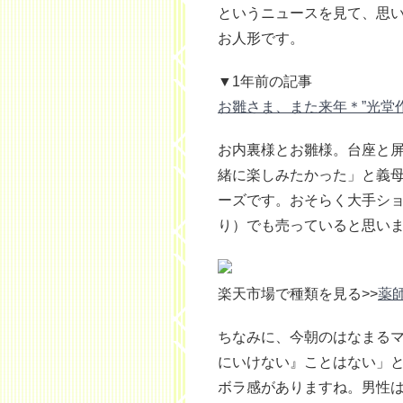
というニュースを見て、思
お人形です。
▼1年前の記事
お雛さま、また来年＊”光堂
お内裏様とお雛様。台座と
緒に楽しみたかった」と義
ーズです。おそらく大手シ
り）でも売っていると思い
楽天市場で種類を見る>>
薬
ちなみに、今朝のはなまる
にいけない』ことはない」
ボラ感がありますね。男性