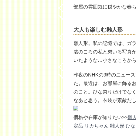
部屋の雰囲気に穏やかな春
大人も楽しむ雛人形
雛人形。私の記憶では、ガラ
歳のころの私と弟いる写真
いたような…小さなころか
昨夜のNHKの9時のニュー
た。最近は、お部屋に飾る
のこと。ひな祭りだけでな
なあと思う。衣装が素敵だ
価格や在庫が知りたい>>
雛
定品 リカちゃん 雛人形 ひ