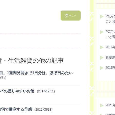
次へ
＞
PC用
ごと
PC用
ごと
201
真空
貨・生活雑貨の他の記事
201
目。1週間見開きで1日分は、ほぼ日みたい
0/31)
ヒバの握りやすいお箸
(2017/12/11)
2021
自宅で量産する予感
(2016/05/13)