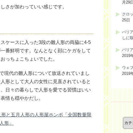
月29
らしさが加わっていい感じです。
クロ
25日
バリ
しに
スケースに入った3段の雛人形の両脇に4-5
バリ
が一番鮮明です。なんとなく顔にケガをして
2019
らおっちょこちょいでした。
ウェ
スで現代の雛人形について放送されていまし
2019
お人形として大人の女性に見直されていると
く、日々の暮らしで人形を愛でる習慣はいい
し表情も穏やかだし。
カ
人形と五月人形の人形屋ホンポ「全国数量限
テ
な人形」
ゴ
リ