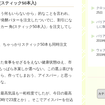
スティック50本入)
クロ
25日
もう何もいらないから」的なことを言われ、
aで発酵バターを注文したついでに、割引にな
バリ
ー 角(スティック50本入)」を注文してし
しに
バリ
2019
ら、ちゃっかりスティック50本も同時注文
ウェ
2019
けた食事をせざるをえない健康状態ゆえ、市
もっぱら氷菓しか選べない。この選ぶ喜びを
なら、作ってしまおう、アイスバー」と思っ
すな。
カ
テ
り最高気温も一桁程度でしたが、今日の最高
ゴ
10時で23度とか）。そこでアイスバーを仕込
リ
ー