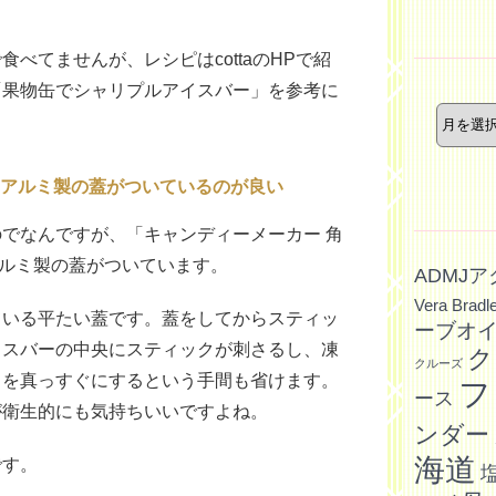
べてませんが、レシピはcottaのHPで紹
「果物缶でシャリプルアイスバー」を参考に
年
月
別
記
事
アルミ製の蓋がついているのが良い
でなんですが、「キャンディーメーカー 角
アルミ製の蓋がついています。
ADMJ
Vera Bradl
ている平たい蓋です。蓋をしてからスティッ
ーブオ
イスバーの中央にスティックが刺さるし、凍
ク
クルーズ
クを真っすぐにするという手間も省けます。
フ
ース
が衛生的にも気持ちいいですよね。
ンダー
海道
です。