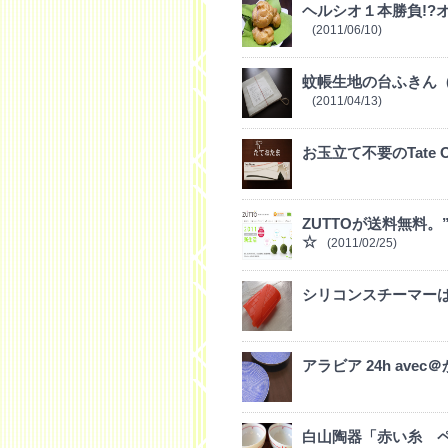
ヘルシオ１本勝負!?
(2011/06/10)
蚊帳生地の台ふきん
(2011/04/13)
お玉立て不要のTate
ZUTTOが送料無料
☆
(2011/02/25)
シリコンスチーマー
アラビア 24h av
白山陶器「赤い糸 