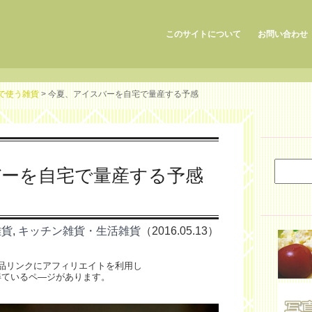
このサイトについて
お問い合わせ
で使う雑貨
> 今夏、アイスバーを自宅で量産する予感
バーを自宅で量産する予感
雑貨
,
キッチン雑貨・生活雑貨
（2016.05.13）
品リンクにアフィリエイトを利用し
得ているペ―ジがあります。