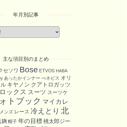
年月別記事
主な項目別のまとめ
Bose
アクセソワ
ETVOS
HABA
オリ
あったかインナー
べネビス
ey
キヤノン
クアトロガッツ
イル
ロックス
スーツ
スーツケ
ォトブック
マイカレ
北
冷えとり
レース
メンズ
年の目標
塩麹
桃太郎ジー
帽子