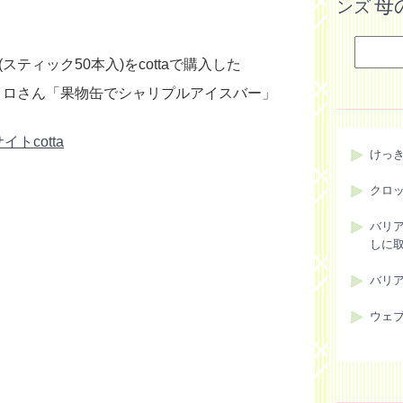
母
ンズ
スティック50本入)をcottaで購入した
、トイロさん「果物缶でシャリプルアイスバー」
トcotta
けっ
クロ
バリ
しに
バリ
ウェ