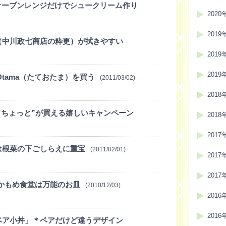
オーブンレンジだけでシュークリーム作り
2020
2019
（中川政七商店の粋更）が拭きやすい
2019
2019
 Otama（たておたま）を買う
(2011/03/02)
2018
。”ちょっと”が買える嬉しいキャンペーン
2018
2017
は根菜の下ごしらえに重宝
(2011/02/01)
2017
2017
ec＠かもめ食堂は万能のお皿
(2010/12/03)
2016
2016
ペア小丼」＊ペアだけど違うデザイン