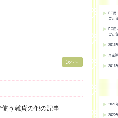
PC用
ごと
PC用
ごと
201
真空
次へ
＞
201
2021
で使う雑貨の他の記事
2020