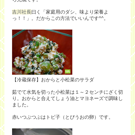
吉川社長
曰く「家庭用のダシ、味より栄養よ
っ！！」。だからこの方法でいいんです^^。
【冷蔵保存】おからと小松菜のサラダ
茹でて水気を切った小松菜は１～２センチにざく切
り。おからと合えてしょう油とマヨネーズで調味し
ました。
赤いつぶつぶはトビ子（とびうおの卵）です。