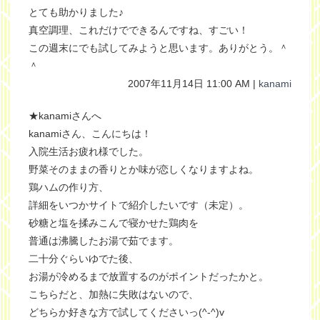
とても助かりました♪
真空調理、これだけでできるんですね、すごい！
この週末にでも試してみようと思います。ありがとう。＾
＾
2007年11月14日 11:00 AM |
kanami
★kanamiさんへ
kanamiさん、こんにちは！
入院生活お疲れ様でした。
野菜そのままの香りとか味が恋しくなりますよね。
鶏ハムの作り方、
詳細をいつかサイトで紹介したいです（未定）。
砂糖と塩を揉みこんで寝かせた鶏肉を
普通は沸騰したお湯で茹でます。
二十分ぐらいゆでた後、
お湯が冷めるまで放置するのがポイントだったかと。
こちらだと、加熱に失敗はないので、
どちらか好きな方で試してくださいっ(^-^)v