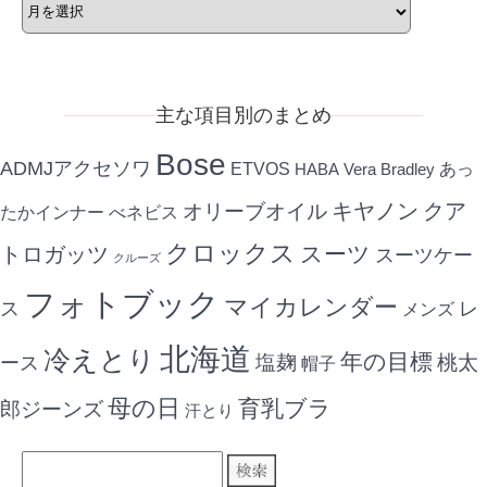
月
別
記
事
主な項目別のまとめ
Bose
ADMJアクセソワ
ETVOS
あっ
HABA
Vera Bradley
キヤノン
クア
オリーブオイル
たかインナー
べネビス
クロックス
スーツ
トロガッツ
スーツケー
クルーズ
フォトブック
マイカレンダー
ス
レ
メンズ
北海道
冷えとり
年の目標
ース
塩麹
桃太
帽子
母の日
育乳ブラ
郎ジーンズ
汗とり