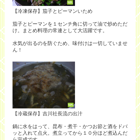
【冷凍保存】茄子とピーマンいため
茄子とピーマンを１センチ角に切って油で炒めただ
け。まとめ料理の常連として大活躍です。
水気が出るのを防ぐため、味付けは一切していませ
ん！
【冷蔵保存】吉川社長流の出汁
鍋に水をはって、昆布・煮干・かつお節と酒をドバ
ッと入れて点火。煮立ってから１０分ほど煮込んだ
ら完成です。