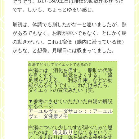
そうそう。1/17-18の土日は排便の回数が多かった
です。しかも、ちょっとゆるい感じ。
最初は、体調でも崩したかなーと思いましたが、熱
があるでもなく、お腹が痛いでもなく、とにかく腸
の動きがいい。これは宿便（腸内に滞っている便）
かもな、と想像。月曜日には収まってました。
白湯でどうしてダイエットできるの？
白湯には「消化を促す」「脂肪の代謝
を良くする」「味覚をよくする」「満
足感を与える」「利尿作用」などの効
能があるそうです。これだけみたら、
ダイエットの宣伝みたい（笑。
▼参考にさせていただいた白湯の解説
するページ
アーユルヴェーダサロン：：アーユル
ヴェーダ健康メモ
白湯について少しですが調べてみて思
ったのは、
冷え取り
と似てるというこ
と。冷え取りは、体を温める格好をす