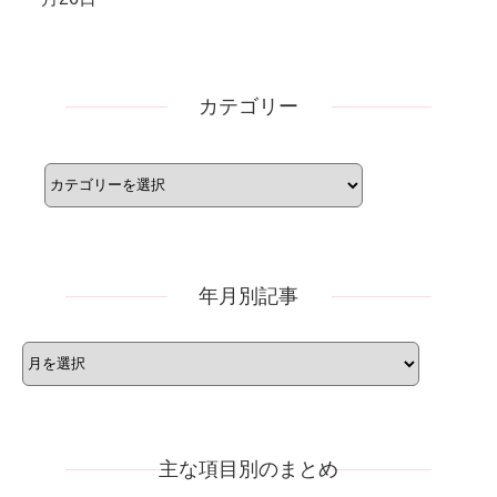
カテゴリー
カ
テ
ゴ
リ
ー
年月別記事
年
月
別
記
事
主な項目別のまとめ