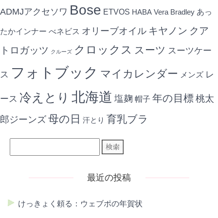
Bose
ADMJアクセソワ
ETVOS
あっ
HABA
Vera Bradley
キヤノン
クア
オリーブオイル
たかインナー
べネビス
クロックス
スーツ
トロガッツ
スーツケー
クルーズ
フォトブック
マイカレンダー
ス
レ
メンズ
北海道
冷えとり
年の目標
ース
塩麹
桃太
帽子
母の日
育乳ブラ
郎ジーンズ
汗とり
最近の投稿
けっきょく頼る：ウェブポの年賀状