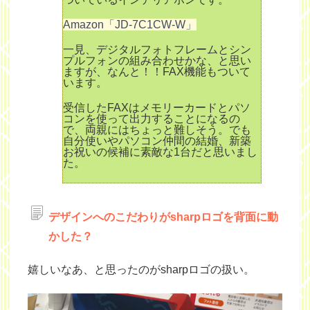
Amazon「JD-7C1CW-W」
一見、デジタルフォトフレームとシン
プルフォンの組み合わせかな、と思い
ますが、なんと！！FAX機能もついて
います。
受信したFAXはメモリーカードとパソ
コンを使って出力することになるの
で、両親にはちょっと難しそう。でも
自分使いやパソコン仲間の結婚、新築
お祝いの候補に素敵な1台だと思いまし
た。
デザインへのこだわりがsharpロゴを背面に動
かした？
嬉しいなあ、と思ったのがsharpロゴの扱い。