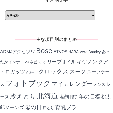
年月別記事
年
月
別
記
事
主な項目別のまとめ
Bose
ADMJアクセソワ
ETVOS
あっ
HABA
Vera Bradley
キヤノン
クア
オリーブオイル
たかインナー
べネビス
クロックス
スーツ
トロガッツ
スーツケー
クルーズ
フォトブック
マイカレンダー
ス
レ
メンズ
北海道
冷えとり
年の目標
ース
塩麹
桃太
帽子
母の日
育乳ブラ
郎ジーンズ
汗とり