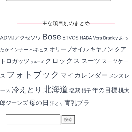
別
記
事
主な項目別のまとめ
Bose
ADMJアクセソワ
ETVOS
あっ
HABA
Vera Bradley
キヤノン
クア
オリーブオイル
たかインナー
べネビス
クロックス
スーツ
トロガッツ
スーツケー
クルーズ
フォトブック
マイカレンダー
ス
レ
メンズ
北海道
冷えとり
年の目標
ース
塩麹
桃太
帽子
母の日
育乳ブラ
郎ジーンズ
汗とり