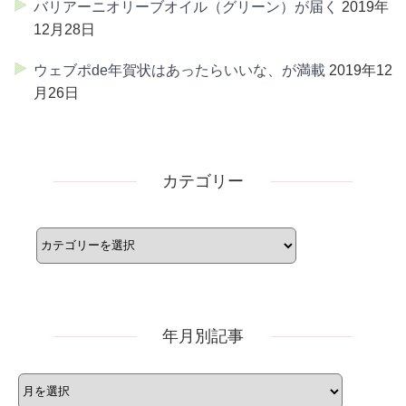
バリアーニオリーブオイル（グリーン）が届く
2019年
12月28日
ウェブポde年賀状はあったらいいな、が満載
2019年12
月26日
カテゴリー
カ
テ
ゴ
リ
ー
年月別記事
年
月