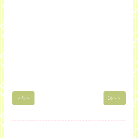
＜
前へ
次へ
＞