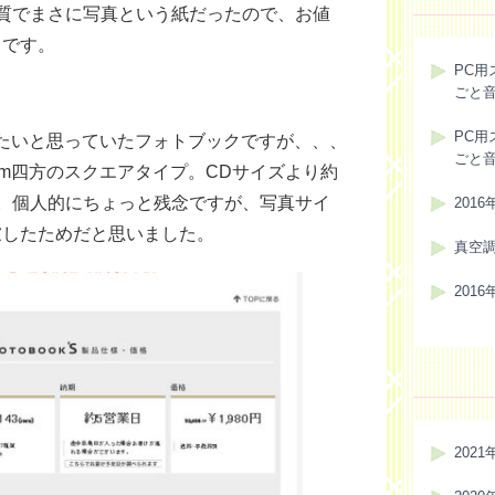
質でまさに写真という紙だったので、お値
うです。
PC用
ごと
PC用
たいと思っていたフォトブックですが、、、
ごと
3cm四方のスクエアタイプ。CDサイズより約
。個人的にちょっと残念ですが、写真サイ
201
慮したためだと思いました。
真空
201
2021