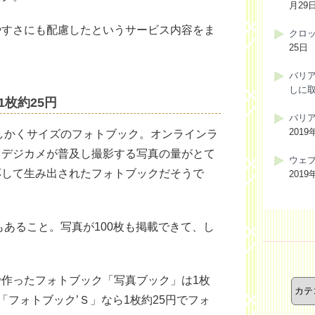
月29
やすさにも配慮したというサービス内容をま
クロ
25日
バリ
しに
1枚約25円
バリ
2019
しかくサイズのフォトブック。オンラインラ
、デジカメが普及し撮影する写真の量がとて
ウェ
応して生み出されたフォトブックだそうで
2019
もあること。写真が100枚も掲載できて、し
カ
作ったフォトブック「写真ブック」は1枚
テ
ゴ
。「フォトブック’Ｓ」なら1枚約25円でフォ
リ