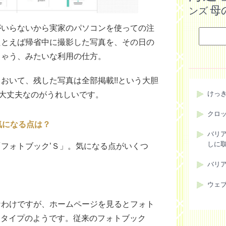
母
ンズ
がいらないから実家のパソコンを使っての注
たとえば帰省中に撮影した写真を、その日の
ちゃう、みたいな利用の仕方。
おいて、残した写真は全部掲載!!という大胆
けっ
ら大丈夫なのがうれしいです。
クロ
気になる点は？
バリ
しに
フォトブック’Ｓ」。気になる点がいくつ
バリ
ウェ
なわけですが、ホームページを見るとフォト
トタイプのようです。従来のフォトブック