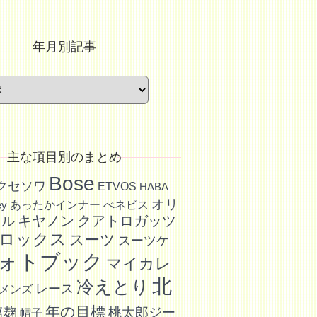
年月別記事
主な項目別のまとめ
Bose
アクセソワ
ETVOS
HABA
オリ
あったかインナー
べネビス
ey
キヤノン
クアトロガッツ
イル
ロックス
スーツ
スーツケ
ォトブック
マイカレ
北
冷えとり
レース
メンズ
年の目標
塩麹
桃太郎ジー
帽子