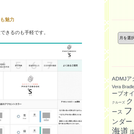
ー
も魅力
年
文できるのも手軽です。
月
別
記
事
ADMJ
Vera Bradl
ーブオ
ク
クルーズ
フ
ース
ンダー
海道