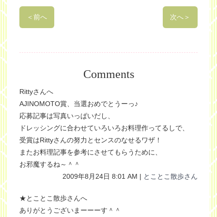
＜
前へ
次へ
＞
Comments
Rittyさんへ
AJINOMOTO賞、当選おめでとうーっ♪
応募記事は写真いっぱいだし、
ドレッシングに合わせていろいろお料理作ってるしで、
受賞はRittyさんの努力とセンスのなせるワザ！
またお料理記事を参考にさせてもらうために、
お邪魔するね～＾＾
2009年8月24日 8:01 AM |
とことこ散歩さん
★とことこ散歩さんへ
ありがとうございまーーーす＾＾