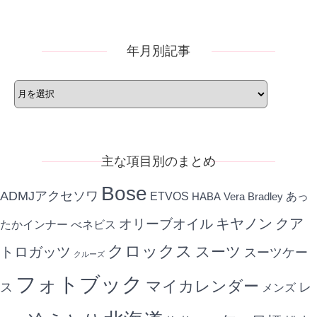
リ
ー
年月別記事
年
月
別
記
事
主な項目別のまとめ
Bose
ADMJアクセソワ
ETVOS
あっ
HABA
Vera Bradley
キヤノン
クア
オリーブオイル
たかインナー
べネビス
クロックス
スーツ
トロガッツ
スーツケー
クルーズ
フォトブック
マイカレンダー
ス
レ
メンズ