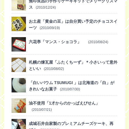
無印良品の手作りケーキキットでメリークリスマ
ス
(2010/12/24)
お土産「黄金の豆」は自分買い予定のチョコスイ
ーツ
(2010/09/19)
六花亭「マンス・ショコラ」
(2010/08/24)
札幌の煉瓦屋「ふたくちーず」＊小さいって意外
といい
(2010/08/02)
「白いバウム TSUMUGI 」は北海道の「白」が
きれいなお菓子
(2010/07/30)
油不使用「1才からのかっぱえびせん」
(2010/07/21)
成城石井自家製のプレミアムチーズケーキ、再