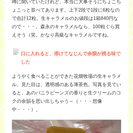
噂に聞いていたけれど、本当に大事そうにちょこち
ょこっと並べてあります。上下2段で1段に6粒なの
で合計12粒。生キャラメルのお値段は1箱840円な
ので・・・。森永のキャラメルなら、100粒ぐら買
えそう（笑。かなり高級なキャラメルですね。
口に入れると、溶けてなじんで余韻が残る味で
した
ようやく食べることができた花畑牧場の生キャラメ
ル。見た目は、透明感のある薄茶色。写真を見てい
ると、あのバニラビーンズの香りと生クリームのコ
クの余韻を思い出しちゃう～（・・・想像
中・・・）。