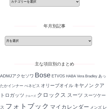
テ
ゴ
リ
ー
年月別記事
年
月
別
記
事
主な項目別のまとめ
Bose
ADMJアクセソワ
ETVOS
あっ
HABA
Vera Bradley
キヤノン
クア
オリーブオイル
たかインナー
べネビス
クロックス
スーツ
トロガッツ
スーツケー
クルーズ
フォトブック
マイカレンダー
ス
レ
メンズ