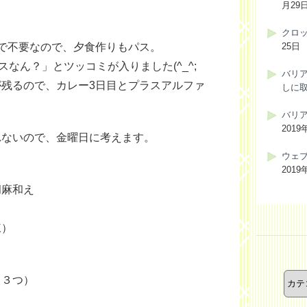
月29
クロ
で不要なので、夕食作りもパス。
25日
パスなん？」とツッコミが入りました(^_^;
バリ
残るので、カレー3日目とプラスアルファ
しに
。
バリ
2019
れないので、金曜日に考えます。
ウェ
2019
胡麻和え
凍）
カ
テ
（３つ）
ゴ
リ