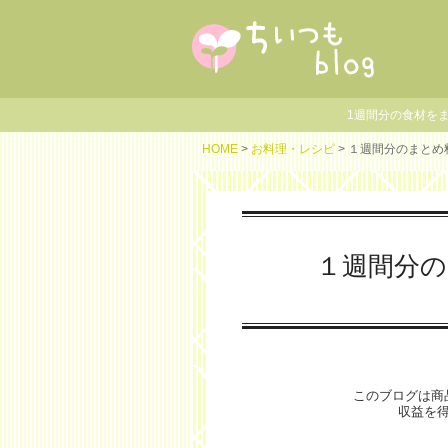
1週間分の食材を
HOME
>
お料理・レシピ
> １週間分のまと
１週間分
このブログは商
収益を