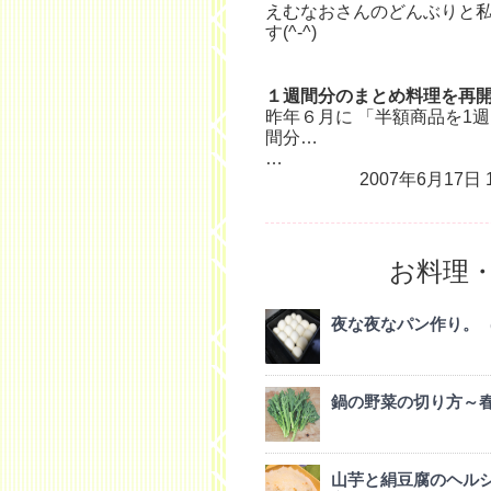
えむなおさんのどんぶりと
す(^-^)
１週間分のまとめ料理を再
昨年６月に 「半額商品を1週間
間分…
…
2007年6月17日 1
お料理
夜な夜なパン作り。
鍋の野菜の切り方～
山芋と絹豆腐のヘル