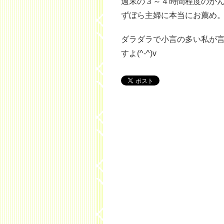
週末の３～４時間程度のが
ずぼら主婦に本当にお薦め
ダラダラで小言の多い私が
すよ(^-^)v