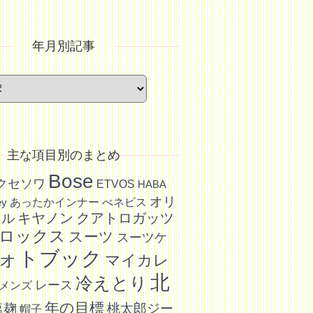
年月別記事
主な項目別のまとめ
Bose
アクセソワ
ETVOS
HABA
オリ
あったかインナー
べネビス
ey
キヤノン
クアトロガッツ
イル
ロックス
スーツ
スーツケ
ォトブック
マイカレ
北
冷えとり
レース
メンズ
年の目標
塩麹
桃太郎ジー
帽子