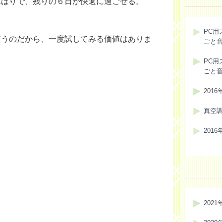
んばりで、残りの６日が快適に過ごせる。
。
PC用
言うのだから、一度試してみる価値はありま
ごと
PC用
ごと
201
真空
201
2021