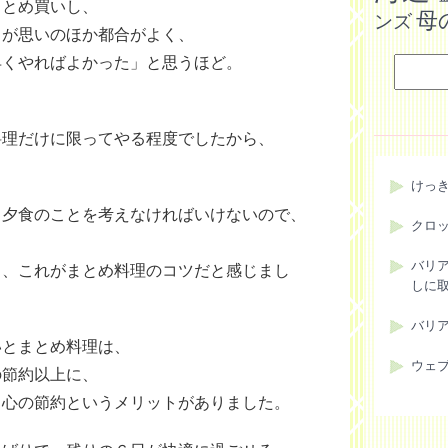
まとめ買いし、
母
ンズ
とが思いのほか都合がよく、
早くやればよかった」と思うほど。
、
料理だけに限ってやる程度でしたから、
けっ
日夕食のことを考えなければいけないので、
クロ
。
バリ
る、これがまとめ料理のコツだと感じまし
しに
バリ
いとまとめ料理は、
ウェ
の節約以上に、
＋心の節約というメリットがありました。