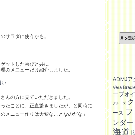
ー
年
月
このサラダに使うかも。
別
記
事
をゲットした喜びと共に
料理のメニューだけ紹介しました。
ADMJ
買い
Vera Bradl
ーブオ
くさんの方に見ていただきました。
ク
クルーズ
かったことに、正直驚きましたが、と同時に
フ
ース
食のメニュー作りは大変なことなのだな」
ンダー
海道