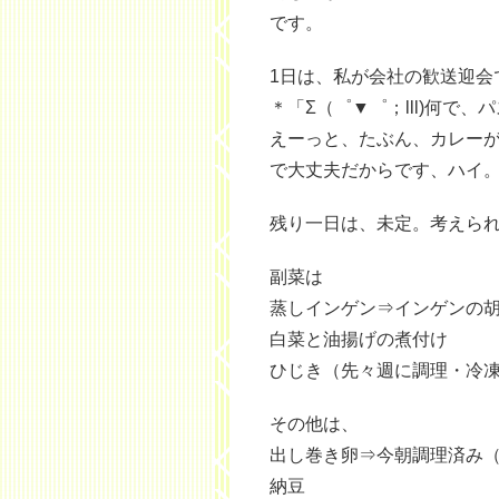
です。
1日は、私が会社の歓送迎会
＊「Σ（゜▼゜；lll)何で、
えーっと、たぶん、カレーが
で大丈夫だからです、ハイ
残り一日は、未定。考えら
副菜は
蒸しインゲン⇒インゲンの
白菜と油揚げの煮付け
ひじき（先々週に調理・冷
その他は、
出し巻き卵⇒今朝調理済み
納豆