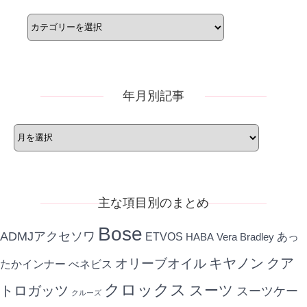
カ
テ
ゴ
リ
ー
年月別記事
年
月
別
記
事
主な項目別のまとめ
Bose
ADMJアクセソワ
ETVOS
あっ
HABA
Vera Bradley
キヤノン
クア
オリーブオイル
たかインナー
べネビス
クロックス
スーツ
トロガッツ
スーツケー
クルーズ