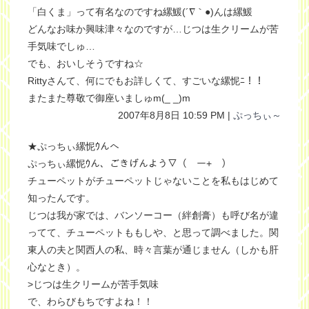
「白くま」って有名なのですね縲鰀(´∇｀●)んは縲鰀
どんなお味か興味津々なのですが…じつは生クリームが苦
手気味でしゅ…
でも、おいしそうですね☆
Rittyさんて、何にでもお詳しくて、すごいな縲怩ﾆ！！
またまた尊敬で御座いましゅm(_ _)m
2007年8月8日 10:59 PM |
ぷっちぃ～
★ぷっちぃ縲怩ｳんへ
ぷっちぃ縲怩ｳん、ごきげんよう▽（￣ー+￣）
チューペットがチューペットじゃないことを私もはじめて
知ったんです。
じつは我が家では、バンソーコー（絆創膏）も呼び名が違
ってて、チューペットももしや、と思って調べました。関
東人の夫と関西人の私、時々言葉が通じません（しかも肝
心なとき）。
>じつは生クリームが苦手気味
で、わらびもちですよね！！