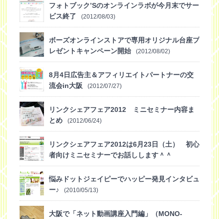
フォトブック’Sのオンラインラボが今月末でサー
ビス終了
(2012/08/03)
ボーズオンラインストアで専用オリジナル台座プ
レゼントキャンペーン開始
(2012/08/02)
8月4日広告主＆アフィリエイトパートナーの交
流会in大阪
(2012/07/27)
リンクシェアフェア2012 ミニセミナー内容ま
とめ
(2012/06/24)
リンクシェアフェア2012は6月23日（土） 初心
者向けミニセミナーでお話しします＾＾
(2012/06/19)
悩みドットジェイピーでハッピー発見インタビュ
ー♪
(2010/05/13)
大阪で「ネット動画講座入門編」（MONO-