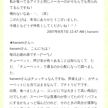
私が食べてるアイスと同じメーカーのがそちらでも売られ
てるんですね！
侮れないなあ・・。（笑）
このたびは、本当にありがとうございました。
今後ともどうぞ仲良くしてくださいね！＾＾
2007年8月7日 12:47 AM |
kanami
★kanamiさんへ
kanamiさん、こんにちは！
毎日お疲れ様です～(^ー^)ノ
チューペット、呼び名が色々あることは知らなくて、た
だ、「チューペット」で通るのか心配になって調べまし
た。
kanamiさんはチュッチュなんですね。所違えば～、がチュ
ーペットにも当てはまるなんて、プチトリビアです。
白熊、食べましたよ～。コンビにでは大きくて高い商品だ
けでしたが、スーパーでは普通のが売ってたので！パフェ
にするかちょっと悩んだけれど、そのときの気分が濃厚な