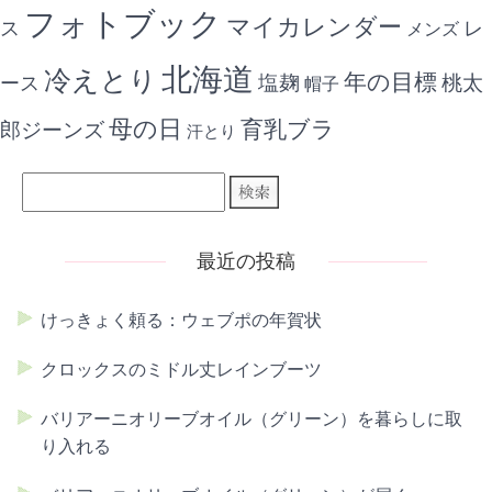
フォトブック
マイカレンダー
ス
レ
メンズ
北海道
冷えとり
年の目標
ース
塩麹
桃太
帽子
母の日
育乳ブラ
郎ジーンズ
汗とり
最近の投稿
けっきょく頼る：ウェブポの年賀状
クロックスのミドル丈レインブーツ
バリアーニオリーブオイル（グリーン）を暮らしに取
り入れる