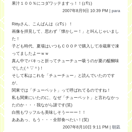
果汁１００％にコダワッテますっ！！(≧∇≦)
2007年8月9日 10:39 PM |
para
Rittyさん、こんばんは（≧∇≦）！
画像を拝見して、思わず「懐かしー！」と叫んじゃいまし
た！
子ども時代、夏場はいつもＣＯＯＰで購入して冷蔵庫で凍
ってましたよーｗｗ
真ん中でパキっと折ってチューチュー吸うのが夏の醍醐味
でした(＾▽＾)！
そして私はこれを「チューチュー」と読んでいたのです
が、
関東では「チューペット」って呼ばれてるのですね！
私も関東にいたのに、なぜ「チューペット」と言わなかっ
たのか・・・我ながら謎です(笑)
白熊もワッフルも美味しそうーーー！！
あああっ、もう・・・全部食べたい！(笑)
2007年8月10日 9:11 PM |
朝凪