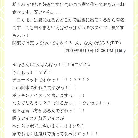
私もわらびもち好きです(^-^)いつも家で作っておなか一杯
食べます。安いから。。。
「白くま」は夏になるとどこかで話題に出てくるから有名
です。でも白くまといえばやっぱりカキ氷タイプ。夏です
もんっ！
関東では売ってないですか？う~ん、なんでだろう(T-T*)
2007年8月9日 12:06 PM |
Ritty
Rittyさん♪こんばんはっ！！！o(*^▽^*)o
うぉぉっ！！？？？
チューペットですかっ！！！？？？？？
para関東の外れ？ですがっ！！！
ポッキンアイスって言いますっ！！！
なんでだろうっ？？（知るかっ！！ですねっ！！）
色々な言い方があるんですねっ！！！
吸うアイスと貧乏アイスが
やたらツボでございますっ！！(≧∇≦)
家でもよく膝蹴りで折って食べますっ！！！