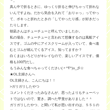
＾。
真ん中で折るときに、ゆっくり折ると伸びちゃって折れな
いんですよね。だから気合を入れて「おりゃっ」ってやっ
て、ポキっと折れたときの「してやったり感」が好きだっ
たりします。
朝凪さんはチューチューと呼んでいましたか。
私の場合、チューチューと言われて想像するのは風船アイ
スです。ゴムの中にアイスクリームが入っていて、食べ進
むとゴムが縮んでくるアイス。知ってますか？
白くまはいろどりがキレイなので、楽しいアイスです。価
格も100円だし。
もうみんな食べちゃってください(〃^∇^)o_彡☆
★OL主婦さんへ
OL主婦さん、こんにちは！！
>ガリガリしたやつ
コメントくださったみなさんが、思ったよりもチューペッ
トではないので、驚き。調べた甲斐がありました＾＾
ガリガリしたやつ、と聞いて私が思い出すのは、５５１の