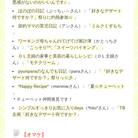
悪感がないのがいいんです♪
」
ほのぼの日記
（ぷっちぃ～さん）：「
好きなデザート
何ですか？」祭りに灼熱参加☆
」
節約ママの育児日記
（アンさん）：「
ミルクくずもち
」
ワーキング母ちゃんのてげてげ家計簿
（かとっちさ
ん）：「
こっそり^^;「スイーツバイキング」
」
ＯＬ主婦の家事と美容の暮らしレシピ:
（ＯＬ主婦さ
ん）：「
モチクリーム
」
pyunparaのなんでも日記
（paraさん）：「
『好きなデ
ザート何ですか？』祭りっ☆彡
」
*Happy Recipe*
（menmieさん）：「
夏☆チューペット
」
＊チューペット仲間発見です！
シンプルすっきりお気に入りdays
（*hito*さん）：「
TB
企画「好きなデザート何ですか？
」
【オマケ】