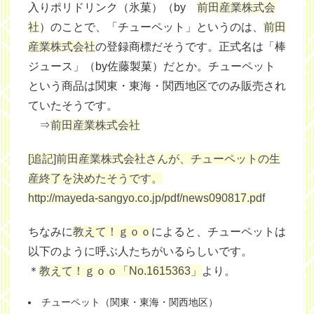
入りポリドリンク（氷菓）
（by
前田産業株式会
社
）のことで、
「チューペット」
というのは、
前田
産業株式会社
の登録商標だそうです。正式名は「棒
ジュース」（by佐藤製菓）だとか。チューペット
という商品は関東・東海・関西地区でのみ販売され
ていたそうです。
⇒
前田産業株式会社
[追記]前田産業株式会社さんが、チューペットの生
産終了を決めたそうです。
http://mayeda-sangyo.co.jp/pdf/news090817.pdf
ちなみに
教えて！ｇｏｏ
によると、チューペットは
以下のように呼ぶ人たちがいるらしいです。
＊
教えて！ｇｏｏ「No.1615363」
より。
チューペット（関東・東海・関西地区）