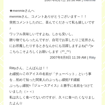
2007年8月7日 10:56 AM |
menmie
★menmieさんへ
menmieさん、コメントありがとうございます～！！
突然コメントしたのに、喜んでくださって私も嬉しいです
♪
ワッフル美味しいですよね。しかも安いし。
贈り物でもらったんですが、自宅でお茶したりご近所さん
にお邪魔したりするときなんかにも活躍しますよね(^-^)v
こちらこそよろしくお願いします（*^_^*）
2007年8月8日 11:39 AM |
Ritty
Rittyさん、こんばんは！！
わ縲怩ｨ♪このアイスの名前が「チューペット」という事
を…初めて知った関東人のぷっちぃ縲怩ﾅす縲鰀
ぷっちぃ縲怩ﾍ「ジュースアイス」と勝手に名前をつけて
いました（＞＜）
私は久しく食べてないのですが、久々に食べたくなりまし
たよん☆