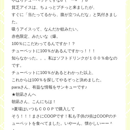
やはりチューペットですなd（￣ー+￣）b
貧乏アイスは、ちょっとプチっと来ましたが、
すぐに「当たってるから、腹が立つんだな」と気付きまし
た。
吸うアイスって、なんだか蚊みたい。
赤色限定、みたいな（爆。
100％にこだわってるんですか！？
チューペットに100％があるんですかっ！！！
知らなかった。。。私はソフトドリンクが１００％命なの
です。
チューペットに100％があるとわかった以上、
これからは100％を探してやるぞっと決めました。
paraさん、有益な情報をサンキューです♪
★朝凪さんへ
朝凪さん、こんにちは！
>夏場はいつもＣＯＯＰで購入して
そう！！！まさにCOOPです！私も子供の頃はCOOPのチ
ューペットを食べてました。いやーん、懐かしいーー＾