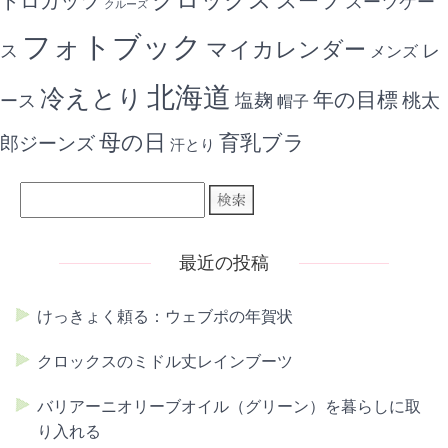
スーツ
トロガッツ
スーツケー
クルーズ
フォトブック
マイカレンダー
ス
レ
メンズ
北海道
冷えとり
年の目標
ース
塩麹
桃太
帽子
母の日
育乳ブラ
郎ジーンズ
汗とり
最近の投稿
けっきょく頼る：ウェブポの年賀状
クロックスのミドル丈レインブーツ
バリアーニオリーブオイル（グリーン）を暮らしに取
り入れる