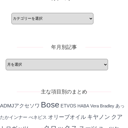
カ
テ
ゴ
リ
ー
年月別記事
年
月
別
記
事
主な項目別のまとめ
Bose
ADMJアクセソワ
ETVOS
あっ
HABA
Vera Bradley
キヤノン
クア
オリーブオイル
たかインナー
べネビス
クロックス