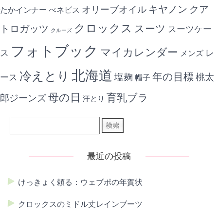
キヤノン
クア
オリーブオイル
たかインナー
べネビス
クロックス
スーツ
トロガッツ
スーツケー
クルーズ
フォトブック
マイカレンダー
ス
レ
メンズ
北海道
冷えとり
年の目標
ース
塩麹
桃太
帽子
母の日
育乳ブラ
郎ジーンズ
汗とり
最近の投稿
けっきょく頼る：ウェブポの年賀状
クロックスのミドル丈レインブーツ