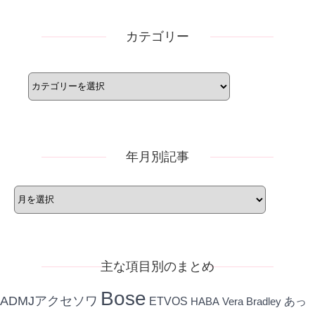
カテゴリー
カ
テ
ゴ
リ
ー
年月別記事
年
月
別
記
事
主な項目別のまとめ
Bose
ADMJアクセソワ
ETVOS
あっ
HABA
Vera Bradley