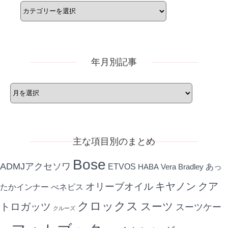
テ
ゴ
リ
ー
年月別記事
年
月
別
記
事
主な項目別のまとめ
Bose
ADMJアクセソワ
ETVOS
あっ
HABA
Vera Bradley
キヤノン
クア
オリーブオイル
たかインナー
べネビス
クロックス
スーツ
トロガッツ
スーツケー
クルーズ