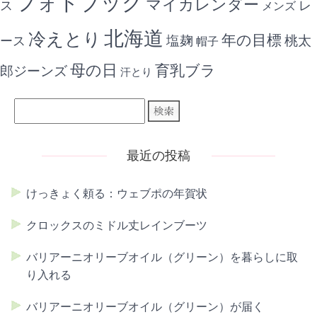
フォトブック
マイカレンダー
ス
レ
メンズ
北海道
冷えとり
年の目標
ース
塩麹
桃太
帽子
母の日
育乳ブラ
郎ジーンズ
汗とり
最近の投稿
けっきょく頼る：ウェブポの年賀状
クロックスのミドル丈レインブーツ
バリアーニオリーブオイル（グリーン）を暮らしに取
り入れる
バリアーニオリーブオイル（グリーン）が届く