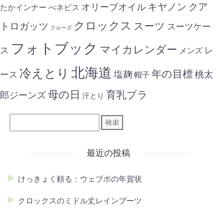
キヤノン
クア
オリーブオイル
たかインナー
べネビス
クロックス
スーツ
トロガッツ
スーツケー
クルーズ
フォトブック
マイカレンダー
ス
レ
メンズ
北海道
冷えとり
年の目標
ース
塩麹
桃太
帽子
母の日
育乳ブラ
郎ジーンズ
汗とり
最近の投稿
けっきょく頼る：ウェブポの年賀状
クロックスのミドル丈レインブーツ