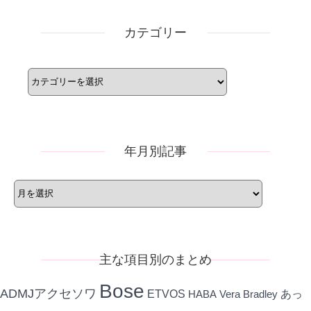
カテゴリー
カ
テ
ゴ
リ
ー
年月別記事
年
月
別
記
事
主な項目別のまとめ
Bose
ADMJアクセソワ
ETVOS
あっ
HABA
Vera Bradley