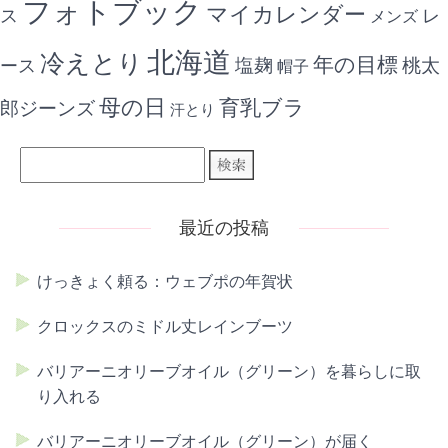
フォトブック
マイカレンダー
ス
レ
メンズ
北海道
冷えとり
年の目標
ース
塩麹
桃太
帽子
母の日
育乳ブラ
郎ジーンズ
汗とり
最近の投稿
けっきょく頼る：ウェブポの年賀状
クロックスのミドル丈レインブーツ
バリアーニオリーブオイル（グリーン）を暮らしに取
り入れる
バリアーニオリーブオイル（グリーン）が届く