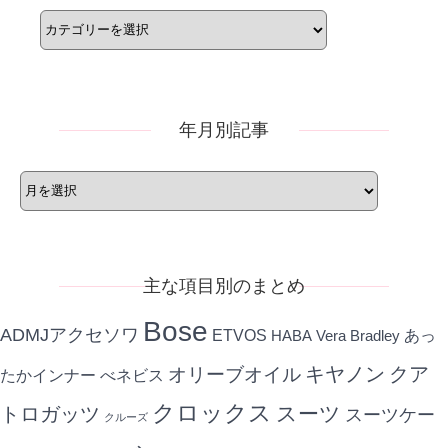
カ
テ
ゴ
リ
ー
年月別記事
年
月
別
記
事
主な項目別のまとめ
Bose
ADMJアクセソワ
ETVOS
あっ
HABA
Vera Bradley
キヤノン
クア
オリーブオイル
たかインナー
べネビス
クロックス
スーツ
トロガッツ
スーツケー
クルーズ