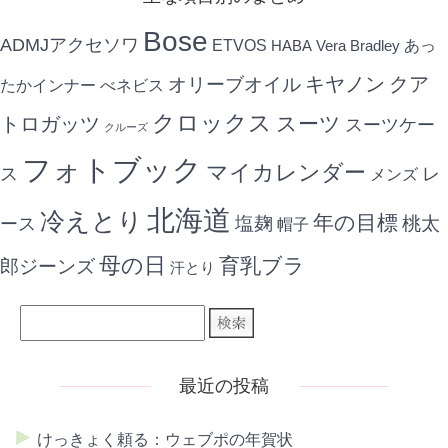
Bose
ADMJアクセソワ
ETVOS
あっ
HABA
Vera Bradley
キヤノン
クア
オリーブオイル
たかインナー
べネビス
クロックス
スーツ
トロガッツ
スーツケー
クルーズ
フォトブック
マイカレンダー
ス
レ
メンズ
北海道
冷えとり
年の目標
ース
塩麹
桃太
帽子
母の日
育乳ブラ
郎ジーンズ
汗とり
最近の投稿
けっきょく頼る：ウェブポの年賀状