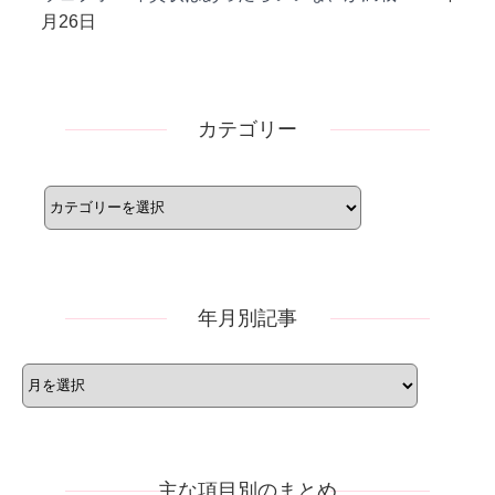
月26日
カテゴリー
カ
テ
ゴ
リ
ー
年月別記事
年
月
別
記
事
主な項目別のまとめ