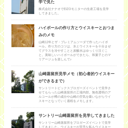
学で見た
株式会社ナナオでEIZOモニターの生産工場を見学
してきました。
ハイボールの作り方とウイスキーとおつま
みのメモ
山崎12年とザ・プレミアムソーダで作ったハイボ
ール。作り方のコツは、氷とウイスキーを十分まぜ
てグラスを冷やすことと炭酸水はゆっくり注ぐこ
と。美味しいハイボールができたら、和菓子とのマ
リアージュを楽しんで♪
山崎蒸留所見学メモ（初心者的ウイスキー
ができるまで）
サントリートピックスブロガーズイベントで見学さ
せてもらった山崎蒸留所の工場内部。無色透明のア
ルコールが樽の成分や山崎の空気を吸いながらウイ
スキーとなっていく過程をメモします。
サントリー山崎蒸留所を見学してきました
サントリー山崎蒸留所をブロガーズイベントで見学
してきました。ウイスキーが苦手な私もウイスキー