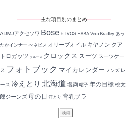
記
事
主な項目別のまとめ
Bose
ADMJアクセソワ
ETVOS
あっ
HABA
Vera Bradley
キヤノン
クア
オリーブオイル
たかインナー
べネビス
クロックス
スーツ
トロガッツ
スーツケー
クルーズ
フォトブック
マイカレンダー
ス
レ
メンズ
北海道
冷えとり
年の目標
ース
塩麹
桃太
帽子
母の日
育乳ブラ
郎ジーンズ
汗とり