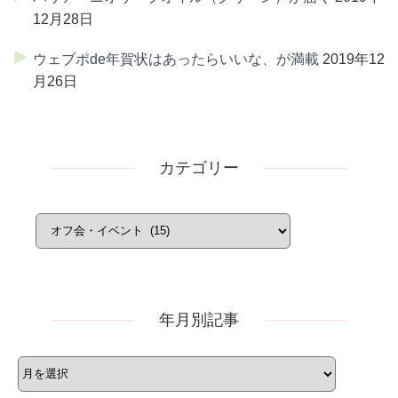
12月28日
ウェブポde年賀状はあったらいいな、が満載
2019年12
月26日
カテゴリー
カ
テ
ゴ
リ
ー
年月別記事
年
月
別