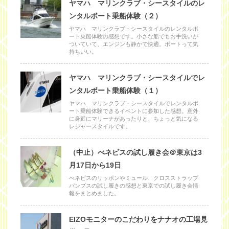
ヤマハ マリンクラブ・シースタイルのレ
ンタルボート乗船体験（２）
ヤマハ マリンクラブ・シースタイルのレンタルボ
ート乗船体験の感想です。小さな船でもお手洗いが
ついていて、エンジンも静かで快適。ボートって気
持ちいい。
ヤマハ マリンクラブ・シースタイルでレ
ンタルボート乗船体験（１）
ヤマハ マリンクラブ・シースタイルでレンタルボ
ート乗船体験できるイベントに参加した感想。意外
に身近にマリーナがあったりと、ちょっと気になる
レジャースタイルです。
（中止）べネビスの試し履き会＠東京は3
月17日から19日
べネビスのリッポンやミュール、クロスストラップ
パンプスの試し履きの感想と東京での試し履き会情
報をまとめました。
EIZOモニターのこだわりをナナオの工場見