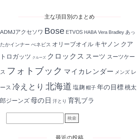
記
事
主な項目別のまとめ
Bose
ADMJアクセソワ
ETVOS
あっ
HABA
Vera Bradley
キヤノン
クア
オリーブオイル
たかインナー
べネビス
クロックス
スーツ
トロガッツ
スーツケー
クルーズ
フォトブック
マイカレンダー
ス
レ
メンズ
北海道
冷えとり
年の目標
ース
塩麹
桃太
帽子
母の日
育乳ブラ
郎ジーンズ
汗とり
最近の投稿