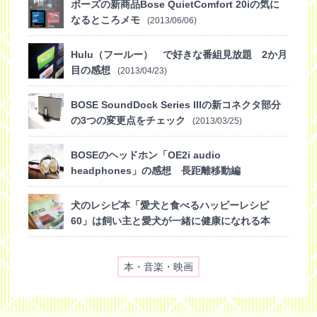
ボーズの新商品Bose QuietComfort 20iの気に
なるところメモ
(2013/06/06)
Hulu（フールー） で好きな番組見放題 2か月
目の感想
(2013/04/23)
BOSE SoundDock Series IIIの新コネクタ部分
の3つの変更点をチェック
(2013/03/25)
BOSEのヘッドホン「OE2i audio
headphones」の感想 長距離移動編
(2013/02/10)
犬のレシピ本「愛犬と食べるハッピーレシピ
60」は飼い主と愛犬が一緒に健康になれる本
(2012/12/08)
本・音楽・映画