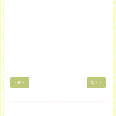
＜
前へ
次へ
＞