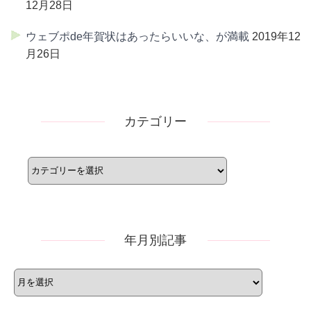
12月28日
ウェブポde年賀状はあったらいいな、が満載
2019年12
月26日
カテゴリー
カ
テ
ゴ
リ
ー
年月別記事
年
月
別