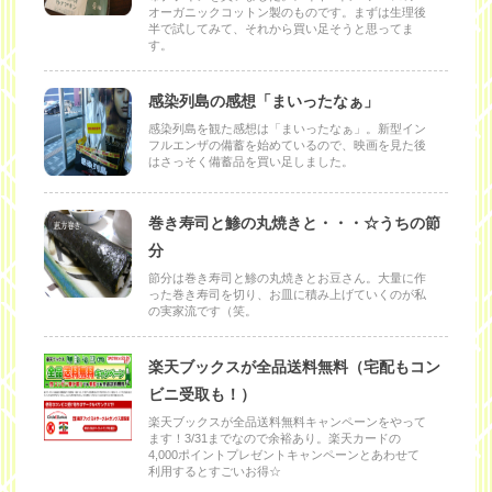
オーガニックコットン製のものです。まずは生理後
半で試してみて、それから買い足そうと思ってま
す。
感染列島の感想「まいったなぁ」
感染列島を観た感想は「まいったなぁ」。新型イン
フルエンザの備蓄を始めているので、映画を見た後
はさっそく備蓄品を買い足しました。
巻き寿司と鯵の丸焼きと・・・☆うちの節
分
節分は巻き寿司と鯵の丸焼きとお豆さん。大量に作
った巻き寿司を切り、お皿に積み上げていくのが私
の実家流です（笑。
楽天ブックスが全品送料無料（宅配もコン
ビニ受取も！）
楽天ブックスが全品送料無料キャンペーンをやって
ます！3/31までなので余裕あり。楽天カードの
4,000ポイントプレゼントキャンペーンとあわせて
利用するとすごいお得☆