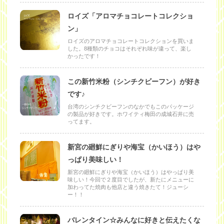
ロイズ「アロマチョコレートコレクショ
ン」
ロイズのアロマチョコレートコレクションを買いま
した。8種類のチョコはそれぞれ味が違って、楽し
かったです！
この新竹米粉（シンチクビーフン）が好き
です♪
台湾のシンチクビーフンのなかでもこのパッケージ
の製品が好きです。ホワイティ梅田の成城石井に売
ってます。
新宮の廻鮮にぎりや海宝（かいほう）はや
っぱり美味しい！
新宮の廻鮮にぎりや海宝（かいほう）はやっぱり美
味しい！今回で２度目でしたが、新たにメニューに
加わってた焼肉も他店と違う焼きたて！ジューシ
ー！！
バレンタイン☆みんなに好きと伝えたくな