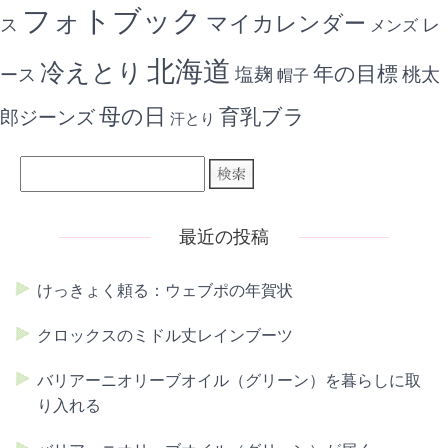
フォトブック
マイカレンダー
ス
レ
メンズ
北海道
冷えとり
年の目標
ース
塩麹
桃太
帽子
母の日
育乳ブラ
郎ジーンズ
汗とり
最近の投稿
けっきょく頼る：ウェブポの年賀状
クロックスのミドル丈レインブーツ
バリアーニオリーブオイル（グリーン）を暮らしに取
り入れる