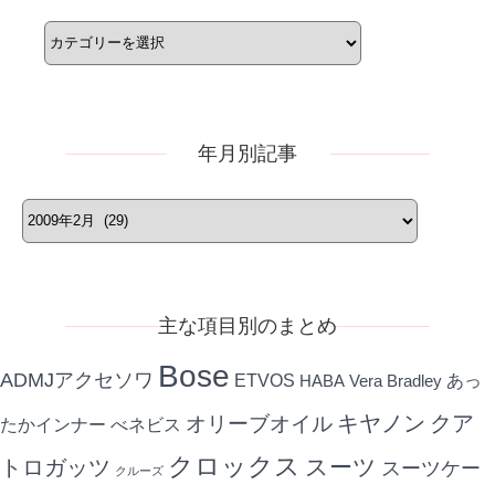
カ
テ
ゴ
リ
ー
年月別記事
年
月
別
記
事
主な項目別のまとめ
Bose
ADMJアクセソワ
ETVOS
あっ
HABA
Vera Bradley
キヤノン
クア
オリーブオイル
たかインナー
べネビス
クロックス
スーツ
トロガッツ
スーツケー
クルーズ