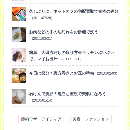
久しぶりに、ネットオフの宅配買取で古本の処分
(2011/07/28)
お肉などの手の油汚れをお砂糖で洗う
(2011/03/31)
簡単 大田流だしの取り方＠キッチンぷいぷい
で、マイお出汁
(2011/03/21)
今日は節分＊恵方巻きとお豆の準備
(2010/02/03)
石けんで洗顔＊泡立ち重視で美肌になろう
(2010/01/14)
節約ワザ・アイディア
美容・ファッション