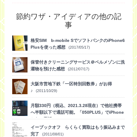
節約ワザ・アイディアの他の記
事
格安SIM b-mobile SでソフトバンクのiPhone6
Plusを使った感想
(2017/05/17)
保管付きクリーニングサービス＠ベルメゾンに洗
濯物を預けた感想
(2012/07/17)
大阪市営地下鉄「一区特別回数券」がお得
♪
(2011/10/29)
月額330円（税込、2021.3.28現在）で他社携帯
へ半額以下で通話可能。「050PLUS」でiPhone
からIP電話
(2011/08/15)
イーブックオフ らくらく買取はもう振込みまで
完了
(2011/08/01)