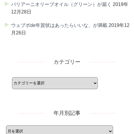
バリアーニオリーブオイル（グリーン）が届く
2019年
12月28日
ウェブポde年賀状はあったらいいな、が満載
2019年12
月26日
カテゴリー
カ
テ
ゴ
リ
ー
年月別記事
年
月