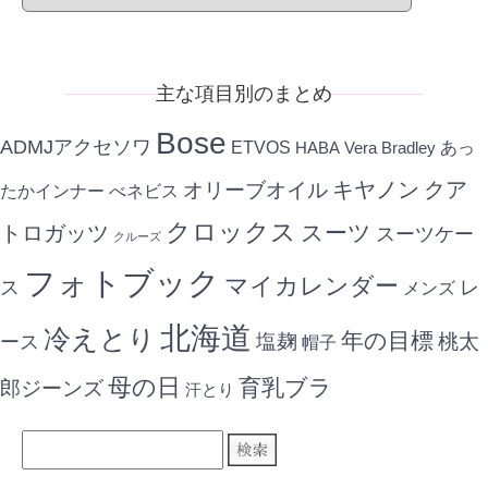
別
記
事
主な項目別のまとめ
Bose
ADMJアクセソワ
ETVOS
あっ
HABA
Vera Bradley
キヤノン
クア
オリーブオイル
たかインナー
べネビス
クロックス
スーツ
トロガッツ
スーツケー
クルーズ
フォトブック
マイカレンダー
ス
レ
メンズ
北海道
冷えとり
年の目標
ース
塩麹
桃太
帽子
母の日
育乳ブラ
郎ジーンズ
汗とり