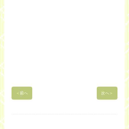
＜
前へ
次へ
＞