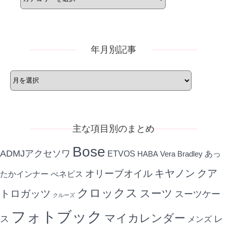
ゴ
リ
ー
年月別記事
年
月
別
記
事
主な項目別のまとめ
Bose
ADMJアクセソワ
ETVOS
あっ
HABA
Vera Bradley
キヤノン
クア
オリーブオイル
たかインナー
べネビス
クロックス
スーツ
トロガッツ
スーツケー
クルーズ
フォトブック
マイカレンダー
ス
レ
メンズ