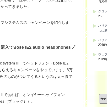
月29
わかってきました。
クロ
25日
ーブシステムズのキャンペーンを紹介しま
バリ
しに
バリ
2019
I 購入でBose IE2 audio headphonesプ
ウェ
2019
system III でヘッドフォン（Bose IE2
）が一つもらえるキャンペーンをやっています。6万
1万円のものがついてくるというのは太っ腹で
カ
 system II であれば、オンイヤーヘッドフォン
テ
ゴ
dphones（ブラック））。
リ