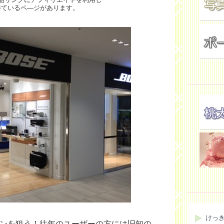
得ているペ―ジがあります。
けっ
ーンを狙う！往年のユーザーの方には旧知の