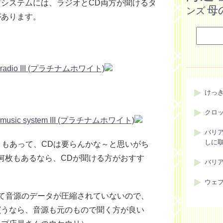
システムには、ラジオとCD両方が聞けるタ
母
ンズ
があります。
 radio III (プラチナムホワイト)
けっ
クロ
 music system III (プラチナムホワイト)
バリ
しに
こともあって、CDは要らんかな～と思いがち
何枚もあるなら、CDが聞ける方がおすす
バリ
ウェ
違って音源のデータが圧縮されていないので、
買うなら、音源も元のもので聞く方が良い