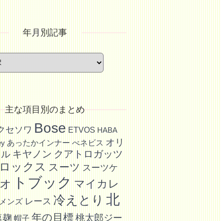
年月別記事
主な項目別のまとめ
Bose
アクセソワ
ETVOS
HABA
オリ
あったかインナー
べネビス
ey
キヤノン
クアトロガッツ
イル
ロックス
スーツ
スーツケ
ォトブック
マイカレ
北
冷えとり
レース
メンズ
年の目標
塩麹
桃太郎ジー
帽子