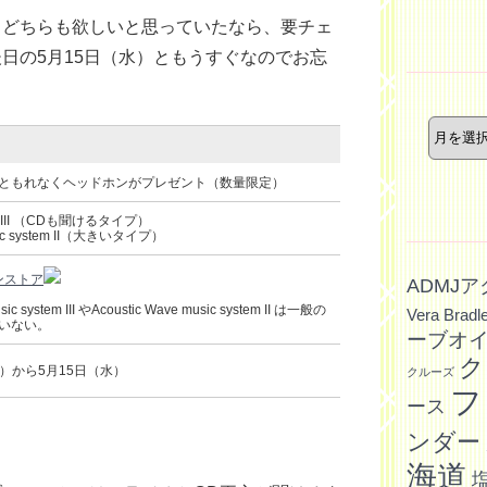
ー
、どちらも欲しいと思っていたなら、要チェ
日の5月15日（水）ともうすぐなのでお忘
年
月
別
記
ともれなくヘッドホンがプレゼント（数量限定）
事
tem III （CDも聞けるタイプ）
usic system II（大きいタイプ）
ンストア
ADMJ
system III やAcoustic Wave music system II は一般の
Vera Bradl
いない。
ーブオ
ク
金）から5月15日（水）
クルーズ
フ
ース
ンダー
海道