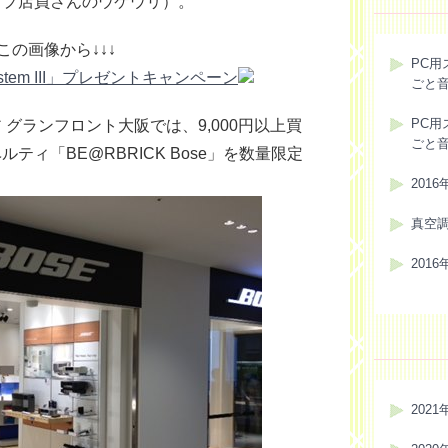
ップ店員さんのウケウリ）。
の画像から↓↓↓
PC用
ごと
PC用
グランフロント大阪では、9,000円以上買
ごと
ティ「BE@RBRICK Bose」を数量限定
201
真空
201
2021