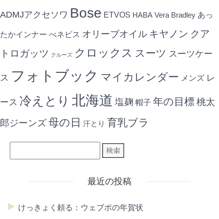
Bose
ADMJアクセソワ
ETVOS
あっ
HABA
Vera Bradley
キヤノン
クア
オリーブオイル
たかインナー
べネビス
クロックス
スーツ
トロガッツ
スーツケー
クルーズ
フォトブック
マイカレンダー
ス
レ
メンズ
北海道
冷えとり
年の目標
ース
塩麹
桃太
帽子
母の日
育乳ブラ
郎ジーンズ
汗とり
最近の投稿
けっきょく頼る：ウェブポの年賀状