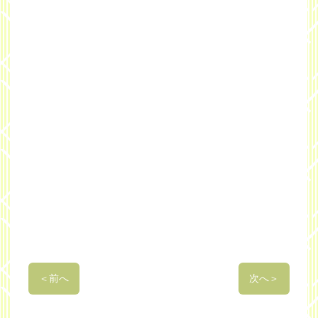
＜
前へ
次へ
＞