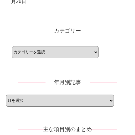
月26日
カテゴリー
カ
テ
ゴ
リ
ー
年月別記事
年
月
別
記
事
主な項目別のまとめ