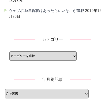
12月28日
ウェブポde年賀状はあったらいいな、が満載
2019年12
月26日
カテゴリー
カ
テ
ゴ
リ
ー
年月別記事
年
月
別
記