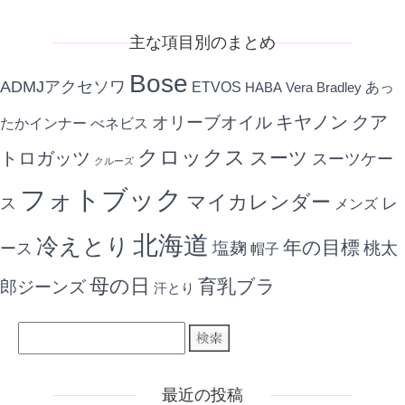
事
主な項目別のまとめ
Bose
ADMJアクセソワ
ETVOS
あっ
HABA
Vera Bradley
キヤノン
クア
オリーブオイル
たかインナー
べネビス
クロックス
スーツ
トロガッツ
スーツケー
クルーズ
フォトブック
マイカレンダー
ス
レ
メンズ
北海道
冷えとり
年の目標
ース
塩麹
桃太
帽子
母の日
育乳ブラ
郎ジーンズ
汗とり
最近の投稿