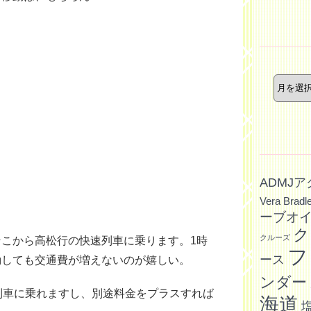
ー
年
月
別
記
事
ADMJ
Vera Bradl
ーブオ
ク
クルーズ
こから高松行の快速列車に乗ります。1時
フ
ース
動しても交通費が増えないのが嬉しい。
ンダー
列車に乗れますし、別途料金をプラスすれば
海道