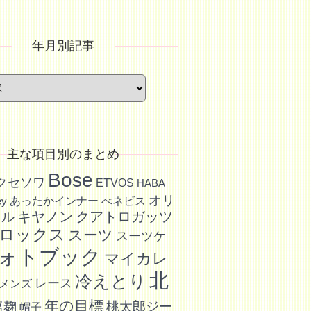
年月別記事
主な項目別のまとめ
Bose
アクセソワ
ETVOS
HABA
オリ
あったかインナー
べネビス
ey
キヤノン
クアトロガッツ
イル
ロックス
スーツ
スーツケ
ォトブック
マイカレ
北
冷えとり
レース
メンズ
年の目標
塩麹
桃太郎ジー
帽子