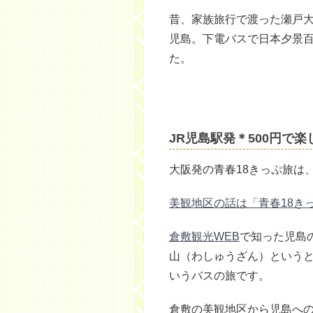
昔、家族旅行で渡った瀬戸
児島。下電バスで日本夕景
た。
JR児島駅発＊500円で
大阪発の青春18きっぷ旅は
美観地区の話は「青春18き
倉敷観光WEB
で知った児島
山（わしゅうざん）という
いうバスの旅です。
倉敷の美観地区から児島への