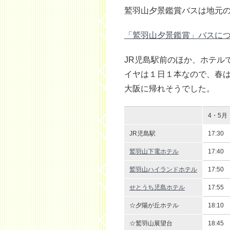
鷲羽山夕景鑑賞バスは地元
「鷲羽山夕景鑑賞」バスに
JR児島駅前のほか、ホテル
イヤは１日１本なので、春
大阪に帰れそうでした。
4・5月
JR児島駅
17:30
鷲羽山下電ホテル
17:40
鷲羽山ハイランドホテル
17:50
せとうち児島ホテル
17:55
☆夕陽が丘ホテル
18:10
☆鷲羽山展望台
18:45