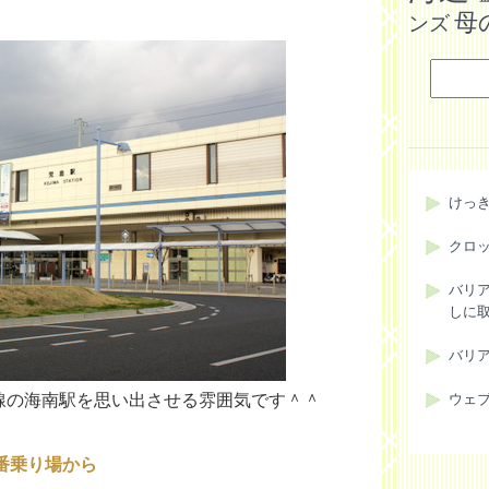
母
ンズ
けっ
クロ
バリ
しに
バリ
線の海南駅を思い出させる雰囲気です＾＾
ウェ
番乗り場から