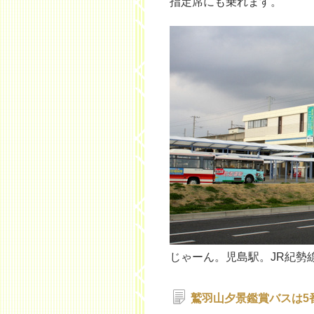
指定席にも乗れます。
じゃーん。児島駅。JR紀勢
鷲羽山夕景鑑賞バスは5