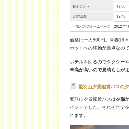
各ホテルへ
19:00
JR児島駅
19:40
下電バスのホームページ 2012年4
価格は一人500円。青春1
ポットへの移動が難点なの
ホテルを回るのでタクシー
車高が高いので見晴らしが
鷲羽山夕景鑑賞バスの夕
鷲羽山夕景鑑賞バスは
夕陽
イントでした。それぞれで
れます。