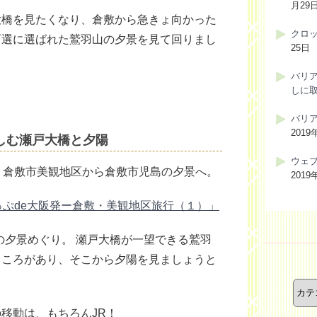
月29
大橋を見たくなり、倉敷から急きょ向かった
クロ
百選に選ばれた鷲羽山の夕景を見て回りまし
25日
バリ
しに
バリ
2019
楽しむ瀬戸大橋と夕陽
ウェ
、倉敷市美観地区から倉敷市児島の夕景へ。
2019
っぷde大阪発ー倉敷・美観地区旅行（１）」
の夕景めぐり。 瀬戸大橋が一望できる鷲羽
ところがあり、そこから夕陽を見ましょうと
カ
テ
ゴ
リ
移動は、もちろんJR！