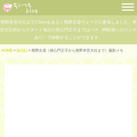
熊野本宮大社まで7.5kmをあるく熊野古道ウォークに参加しました。本
宮大社前からスタート地点の発心門王子まではバス（時刻表へのリンク
あり）で移動することができます。
HOME
>
旅日記
> 熊野古道（発心門王子から熊野本宮大社まで）撮影メモ