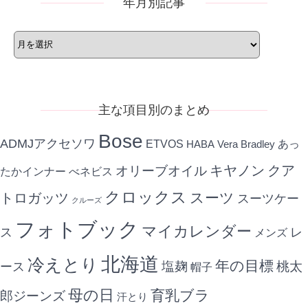
年月別記事
年
月
別
記
事
主な項目別のまとめ
Bose
ADMJアクセソワ
ETVOS
あっ
HABA
Vera Bradley
キヤノン
クア
オリーブオイル
たかインナー
べネビス
クロックス
スーツ
トロガッツ
スーツケー
クルーズ
フォトブック
マイカレンダー
ス
レ
メンズ
北海道
冷えとり
年の目標
ース
塩麹
桃太
帽子
母の日
育乳ブラ
郎ジーンズ
汗とり