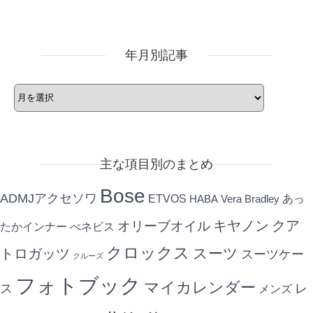
リ
ー
年月別記事
年
月
別
記
事
主な項目別のまとめ
Bose
ADMJアクセソワ
ETVOS
あっ
HABA
Vera Bradley
キヤノン
クア
オリーブオイル
たかインナー
べネビス
クロックス
スーツ
トロガッツ
スーツケー
クルーズ
フォトブック
マイカレンダー
ス
レ
メンズ