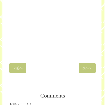
＜
前へ
次へ
＞
Comments
おおっーー！！