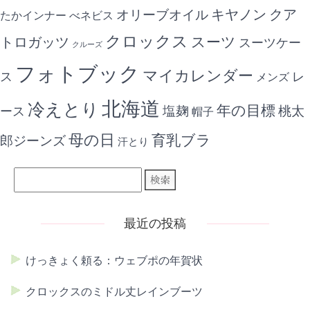
キヤノン
クア
オリーブオイル
たかインナー
べネビス
クロックス
スーツ
トロガッツ
スーツケー
クルーズ
フォトブック
マイカレンダー
ス
レ
メンズ
北海道
冷えとり
年の目標
ース
塩麹
桃太
帽子
母の日
育乳ブラ
郎ジーンズ
汗とり
最近の投稿
けっきょく頼る：ウェブポの年賀状
クロックスのミドル丈レインブーツ