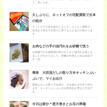
了。早いです。
久しぶりに、ネットオフの宅配買取で古本
の処分
ネットオフで本を処分しました。らくらく買取で、
自宅まで本を引き取りに来てもらえるのが助かりま
す。
お肉などの手の油汚れをお砂糖で洗う
お砂糖でひき肉料理の手のギトギト油汚れを落とせ
ることがわかりました。砂糖の作用まとめは余談で
す（笑。
簡単 大田流だしの取り方＠キッチンぷい
ぷいで、マイお出汁
簡単なだしの取り方を紹介。火を使わず冷水で作れ
ます。キッチンぷいぷいの太田先生が考えた方法で
す。
今日は節分＊恵方巻きとお豆の準備