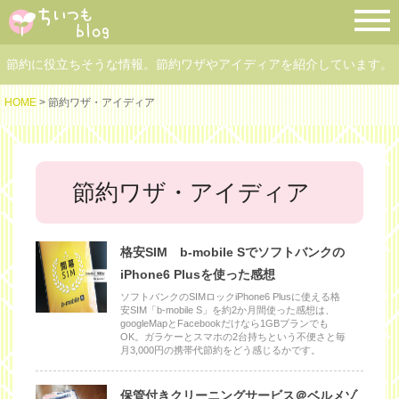
節約に役立ちそうな情報。節約ワザやアイディアを紹介しています。
HOME
> 節約ワザ・アイディア
節約ワザ・アイディア
格安SIM b-mobile Sでソフトバンクの
iPhone6 Plusを使った感想
ソフトバンクのSIMロックiPhone6 Plusに使える格
安SIM「b-mobile S」を約2か月間使った感想は、
googleMapとFacebookだけなら1GBプランでも
OK。ガラケーとスマホの2台持ちという不便さと毎
月3,000円の携帯代節約をどう感じるかです。
保管付きクリーニングサービス＠ベルメゾ