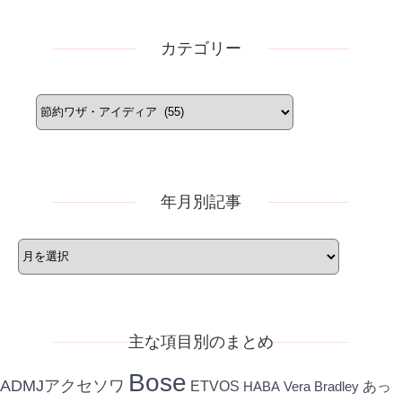
カテゴリー
カ
テ
ゴ
リ
ー
年月別記事
年
月
別
記
事
主な項目別のまとめ
Bose
ADMJアクセソワ
ETVOS
あっ
HABA
Vera Bradley