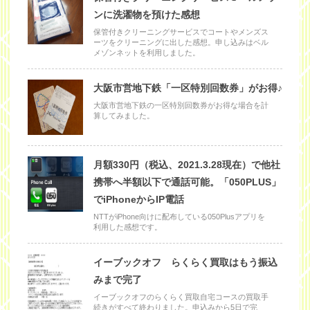
ンに洗濯物を預けた感想
保管付きクリーニングサービスでコートやメンズス
ーツをクリーニングに出した感想。申し込みはベル
メゾンネットを利用しました。
大阪市営地下鉄「一区特別回数券」がお得♪
大阪市営地下鉄の一区特別回数券がお得な場合を計
算してみました。
月額330円（税込、2021.3.28現在）で他社
携帯へ半額以下で通話可能。「050PLUS」
でiPhoneからIP電話
NTTがiPhone向けに配布している050Plusアプリを
利用した感想です。
イーブックオフ らくらく買取はもう振込
みまで完了
イーブックオフのらくらく買取自宅コースの買取手
続きがすべて終わりました。申込みから5日で完