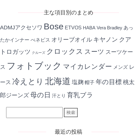
事
主な項目別のまとめ
Bose
ADMJアクセソワ
ETVOS
あっ
HABA
Vera Bradley
キヤノン
クア
オリーブオイル
たかインナー
べネビス
クロックス
スーツ
トロガッツ
スーツケー
クルーズ
フォトブック
マイカレンダー
ス
レ
メンズ
北海道
冷えとり
年の目標
ース
塩麹
桃太
帽子
母の日
育乳ブラ
郎ジーンズ
汗とり
最近の投稿