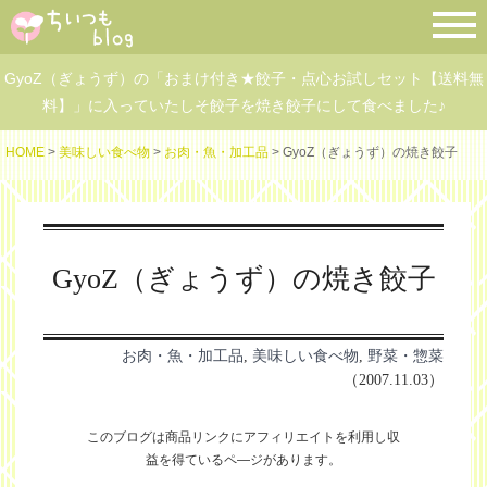
GyoZ（ぎょうず）の「おまけ付き★餃子・点心お試しセット【送料無
料】」に入っていたしそ餃子を焼き餃子にして食べました♪
HOME
>
美味しい食べ物
>
お肉・魚・加工品
> GyoZ（ぎょうず）の焼き餃子
GyoZ（ぎょうず）の焼き餃子
お肉・魚・加工品
,
美味しい食べ物
,
野菜・惣菜
（2007.11.03）
このブログは商品リンクにアフィリエイトを利用し
収
益を得ているペ―ジがあります。