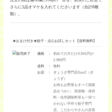
さらに1品オマケを入れてくださいます（合計6種
類）。
★おまけ付き★餃子・点心お試しセット【送料無料】
価格 ：
初めての方だけ3,941円が
2,980円
送料 ：
無料
お店 ：
ぎょうざ専門店GyoZ（ぎ
ょうず）
お肉もお野菜もすべて国産
品をつかい、添加物・保存
料・化学調味料等も一切つ
かわない手作り餃子専門
店。こだわりやさんの店長