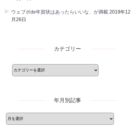
ウェブポde年賀状はあったらいいな、が満載
2019年12
月26日
カテゴリー
カ
テ
ゴ
リ
ー
年月別記事
年
月
別
記