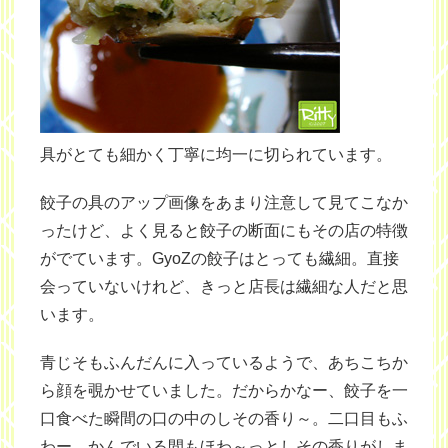
具がとても細かく丁寧に均一に切られています。
餃子の具のアップ画像をあまり注意して見てこなか
ったけど、よく見ると餃子の断面にもその店の特徴
がでています。GyoZの餃子はとっても繊細。直接
会っていないけれど、きっと店長は繊細な人だと思
います。
青じそもふんだんに入っているようで、あちこちか
ら顔を覗かせていました。だからかなー、餃子を一
口食べた瞬間の口の中のしその香り～。二口目もふ
わー。かんでいる間もほわ～っとしその香りがしま