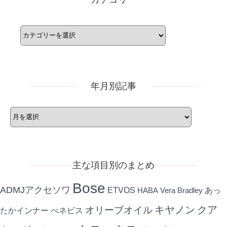
カ
テ
ゴ
リ
ー
年月別記事
年
月
別
記
事
主な項目別のまとめ
Bose
ADMJアクセソワ
ETVOS
あっ
HABA
Vera Bradley
キヤノン
クア
オリーブオイル
たかインナー
べネビス