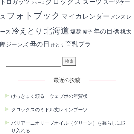
クロックス
スーツ
トロガッツ
スーツケー
クルーズ
フォトブック
マイカレンダー
ス
レ
メンズ
北海道
冷えとり
年の目標
ース
塩麹
桃太
帽子
母の日
育乳ブラ
郎ジーンズ
汗とり
最近の投稿
けっきょく頼る：ウェブポの年賀状
クロックスのミドル丈レインブーツ
バリアーニオリーブオイル（グリーン）を暮らしに取
り入れる