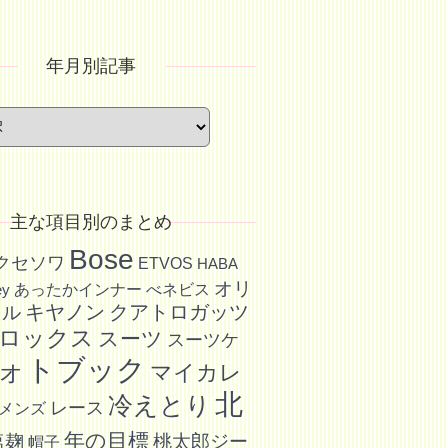
年月別記事
主な項目別のまとめ
Bose
アクセソワ
ETVOS
HABA
オリ
あったかインナー
べネビス
ey
キヤノン
クアトロガッツ
イル
ロックス
スーツ
スーツケ
ォトブック
マイカレ
北
冷えとり
レース
メンズ
年の目標
塩麹
桃太郎ジー
帽子