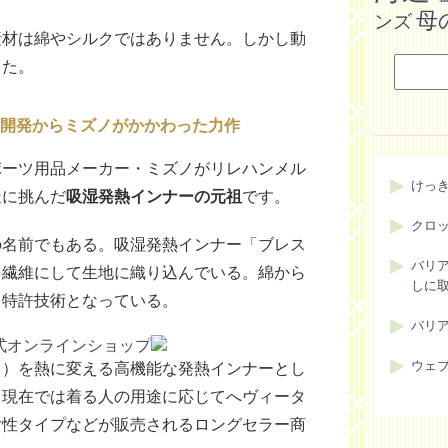
母
ンズ
素材は綿やシルクではありません。しかし動
した。
開発からミズノがかかわった力作
ポーツ用品メーカー・ミズノがリレハンメル
けっ
造に挑んだ
吸湿発熱インナーの元祖
です。
クロ
の名前でもある。吸湿発熱インナー「ブレス
バリ
を繊維にして生地に織り込んでいる。綿から
しに
く特許技術となっている。
バリ
ウェ
く）を熱に変える高機能な発熱インナーとし
、現在では着る人の用途に応じてへヴィータ
女性タイプなどが販売されるロングセラー商