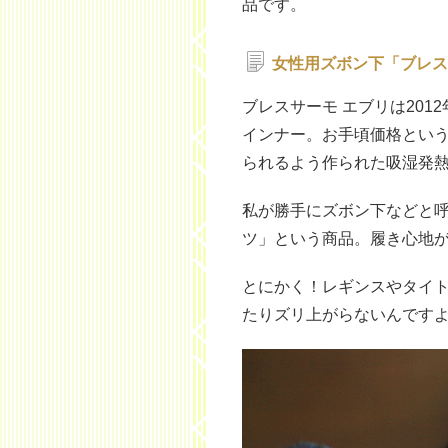
品です。
女性用ズボン下「ブレス
ブレスサーモ エブリは20
インナー。お手頃価格とい
られるよう作られた吸湿発
私が勝手にズボン下などと呼
ツ」という商品。履き心地
とにかく！レギンスやタイ
たりズリ上がらないんです