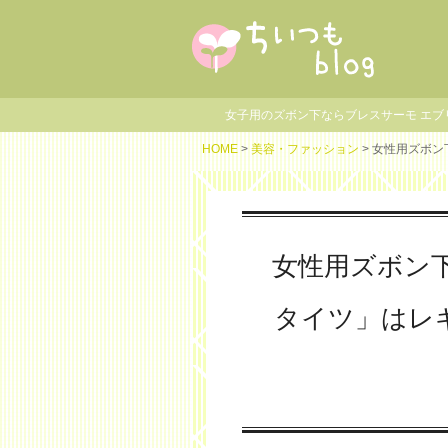
女子用のズボン下ならブレスサーモ エ
HOME
>
美容・ファッション
> 女性用ズボ
女性用ズボン
タイツ」はレ