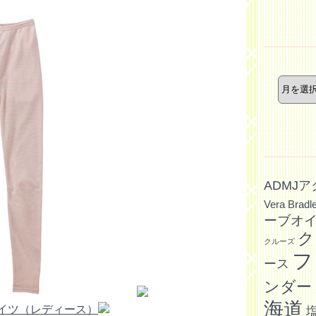
ー
年
月
別
記
事
ADMJ
Vera Bradl
ーブオ
ク
クルーズ
フ
ース
ンダー
海道
イツ（レディース）