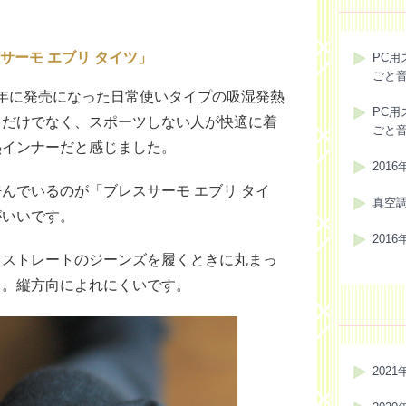
サーモ エブリ タイツ」
PC用
ごと
12年に発売になった日常使いタイプの吸湿発熱
PC用
うだけでなく、スポーツしない人が快適に着
ごと
熱インナーだと感じました。
201
んでいるのが「ブレスサーモ エブリ タイ
真空
がいいです。
201
トストレートのジーンズを履くときに丸まっ
よ。縦方向によれにくいです。
2021