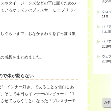
月29
ンスやタイトジーンズなどの下に履くための
ているがミズノのブレスサーモ エブリ タイ
クロ
25日
バリ
しに
ぶしぐらいまで。おなかまわりをすっぽり覆
バリ
2019
ウェ
私の感想をまとめました。
2019
ので体が凝らない
が「インナー好き」であることを告白しあ
。そこで本日もインナーのレビュー♪ 11
カ
テ
ーさせてもらうことになった「ブレスサーモ
ゴ
リ