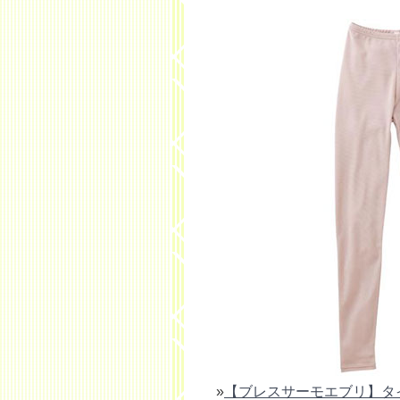
»
【ブレスサーモエブリ】タ