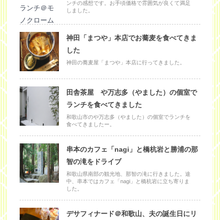
ンチの感想です。お手頃価格で雰囲気が良くて満足
しました。
神田「まつや」本店でお蕎麦を食べてきま
した
神田の蕎麦屋「まつや」本店に行ってきました。
田舎茶屋 や万志多（やました）の個室で
ランチを食べてきました
和歌山市のや万志多（やました）の個室でランチを
食べてきましたー。
串本のカフェ「nagi」と橋杭岩と勝浦の那
智の滝をドライブ
和歌山県南部の観光地、那智の滝に行きました。途
中、串本ではカフェ「nagi」と橋杭岩に立ち寄りま
した。
デサフィナード＠和歌山、夫の誕生日にリ