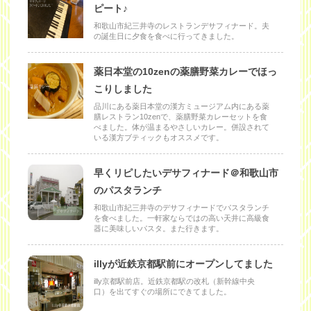
ピート♪
和歌山市紀三井寺のレストランデサフィナード。夫
の誕生日に夕食を食べに行ってきました。
薬日本堂の10zenの薬膳野菜カレーでほっ
こりしました
品川にある薬日本堂の漢方ミュージアム内にある薬
膳レストラン10zenで、薬膳野菜カレーセットを食
べました。体が温まるやさしいカレー。併設されて
いる漢方ブティックもオススメです。
早くリピしたいデサフィナード＠和歌山市
のパスタランチ
和歌山市紀三井寺のデサフィナードでパスタランチ
を食べました。一軒家ならではの高い天井に高級食
器に美味しいパスタ。また行きます。
illyが近鉄京都駅前にオープンしてました
illy京都駅前店。近鉄京都駅の改札（新幹線中央
口）を出てすぐの場所にできてました。