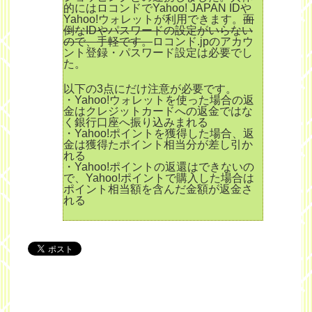
的にはロコンドでYahoo! JAPAN IDや
Yahoo!ウォレットが利用できます。
面
倒なIDやパスワードの設定がいらない
ので、手軽です。
ロコンド.jpのアカウ
ント登録・パスワード設定は必要でし
た。
以下の3点にだけ注意が必要です。
・Yahoo!ウォレットを使った場合の返
金はクレジットカードへの返金ではな
く銀行口座へ振り込みまれる
・Yahoo!ポイントを獲得した場合、返
金は獲得たポイント相当分が差し引か
れる
・Yahoo!ポイントの返還はできないの
で、Yahoo!ポイントで購入した場合は
ポイント相当額を含んだ金額が返金さ
れる