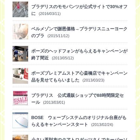
ブラデリスのモモパンツが公式サイトで30%オフ
に
(2016/03/11)
ベルメゾンで謝恩価格→ブラデリスニューヨーク
のブラ
(2015/11/12)
ボーズのヘッドフォンがもらえるキャンペーンが
終了間近
(2013/05/12)
ボーズプレミアムストア心斎橋店でキャンペーン
品を見せてもらいました
(2013/03/23)
ブラデリス 公式通販ショップで88時間限定セ
ール
(2013/03/01)
BOSE ウェーブシステムのオリジナル台座がも
らえるキャンペーンスタート
(2013/02/24)
小さい革財布のクアトロガッツさんでキーパーソ