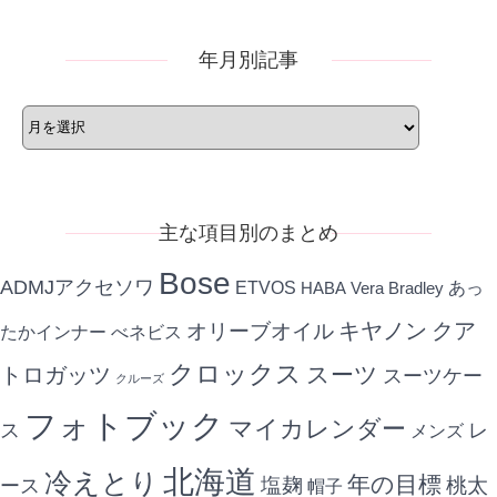
リ
ー
年月別記事
年
月
別
記
事
主な項目別のまとめ
Bose
ADMJアクセソワ
ETVOS
あっ
HABA
Vera Bradley
キヤノン
クア
オリーブオイル
たかインナー
べネビス
クロックス
スーツ
トロガッツ
スーツケー
クルーズ
フォトブック
マイカレンダー
ス
レ
メンズ
北海道
冷えとり
年の目標
ース
塩麹
桃太
帽子