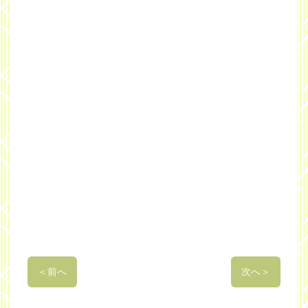
＜
前へ
次へ
＞