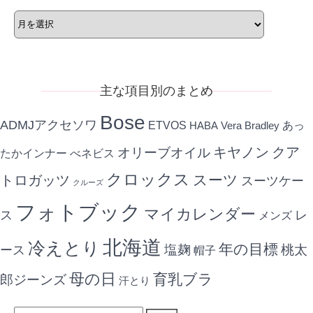
年
月
別
記
事
主な項目別のまとめ
Bose
ADMJアクセソワ
ETVOS
あっ
HABA
Vera Bradley
キヤノン
クア
オリーブオイル
たかインナー
べネビス
クロックス
スーツ
トロガッツ
スーツケー
クルーズ
フォトブック
マイカレンダー
ス
レ
メンズ
北海道
冷えとり
年の目標
ース
塩麹
桃太
帽子
母の日
育乳ブラ
郎ジーンズ
汗とり