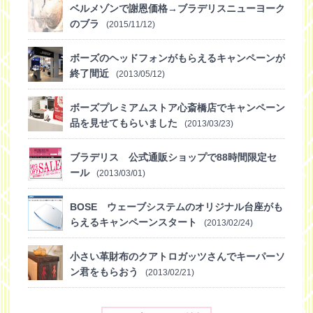
ベルメゾンで謝恩価格→ブラデリスニューヨーク
のブラ
(2015/11/12)
ボーズのヘッドフォンがもらえるキャンペーンが
終了間近
(2013/05/12)
ボーズプレミアムストア心斎橋店でキャンペーン
品を見せてもらいました
(2013/03/23)
ブラデリス 公式通販ショップで88時間限定セ
ール
(2013/03/01)
BOSE ウェーブシステムのオリジナル台座がも
らえるキャンペーンスタート
(2013/02/24)
小さい革財布のクアトロガッツさんでキーパーソ
ン君をもらおう
(2013/02/21)