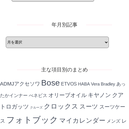
ゴ
リ
ー
年月別記事
年
月
別
記
事
主な項目別のまとめ
Bose
ADMJアクセソワ
ETVOS
あっ
HABA
Vera Bradley
キヤノン
クア
オリーブオイル
たかインナー
べネビス
クロックス
スーツ
トロガッツ
スーツケー
クルーズ
フォトブック
マイカレンダー
ス
レ
メンズ