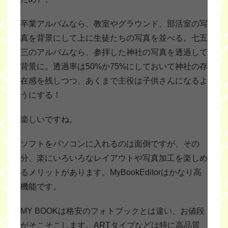
卒業アルバムなら、教室やグラウンド、部活室の写
真を背景にして上に生徒たちの写真を並べる。七五
三のアルバムなら、参拝した神社の写真を透過して
背景に。透過率は50%か75%にしておいて神社の存
在感を残しつつ、あくまで主役は子供さんになるよ
うにする！
楽しいですね。
ソフトをパソコンに入れるのは面倒ですが、その
分、楽にいろいろなレイアウトや写真加工を楽しめ
るメリットがあります。MyBookEditorはかなり高
機能です。
MY BOOKは格安のフォトブックとは違い、お値段
がそこそこします。ARTタイプなどは特に高品質