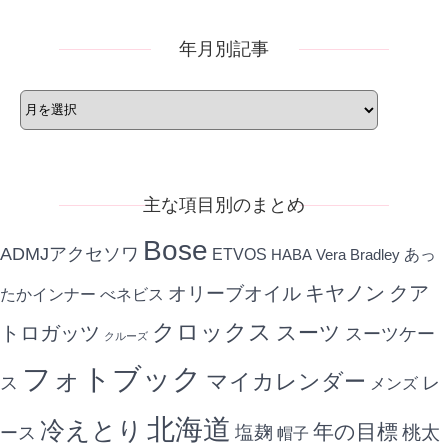
ー
年月別記事
年
月
別
記
事
主な項目別のまとめ
Bose
ADMJアクセソワ
ETVOS
あっ
HABA
Vera Bradley
キヤノン
クア
オリーブオイル
たかインナー
べネビス
クロックス
スーツ
トロガッツ
スーツケー
クルーズ
フォトブック
マイカレンダー
ス
レ
メンズ
北海道
冷えとり
年の目標
ース
塩麹
桃太
帽子