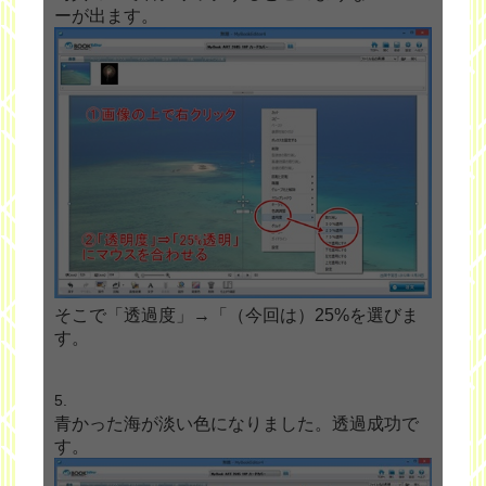
ーが出ます。
そこで「透過度」→「（今回は）25%を選びま
す。
青かった海が淡い色になりました。透過成功で
す。