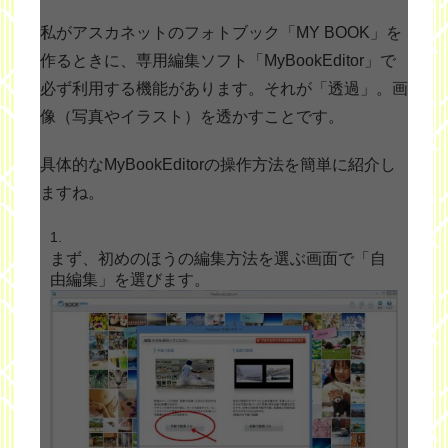
私がアスカネットのフォトブック「MY BOOK」を
作るときに、専用編集ソフト「MyBookEditor」で
必ず利用する機能があります。それが「透過」。画
像（写真やイラスト）を透かすことです。
具体的なMyBookEditorの操作方法を簡単に紹介し
ますね。
まず、初めのほうの編集方法を選ぶ画面で「自
由編集」を選びます。