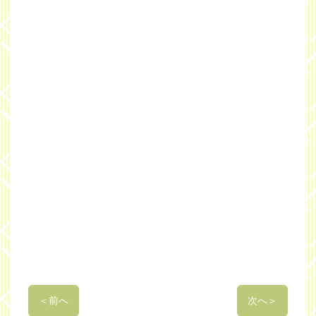
＜
前へ
次へ
＞