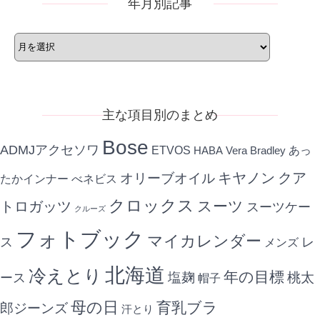
年月別記事
年
月
別
記
事
主な項目別のまとめ
Bose
ADMJアクセソワ
ETVOS
あっ
HABA
Vera Bradley
キヤノン
クア
オリーブオイル
たかインナー
べネビス
クロックス
スーツ
トロガッツ
スーツケー
クルーズ
フォトブック
マイカレンダー
ス
レ
メンズ
北海道
冷えとり
年の目標
ース
塩麹
桃太
帽子
母の日
育乳ブラ
郎ジーンズ
汗とり