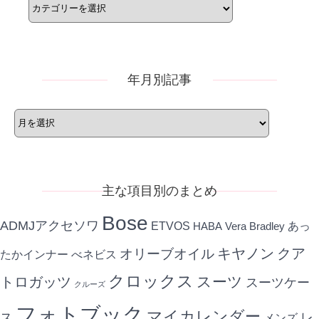
テ
ゴ
リ
ー
年月別記事
年
月
別
記
事
主な項目別のまとめ
Bose
ADMJアクセソワ
ETVOS
あっ
HABA
Vera Bradley
キヤノン
クア
オリーブオイル
たかインナー
べネビス
クロックス
スーツ
トロガッツ
スーツケー
クルーズ
フォトブック
マイカレンダー
ス
レ
メンズ