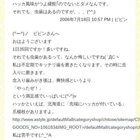
ハッカ風味がつよ縲怩｢のでないとダメなんです。
それでも、虫歯はあるのですが、、、(^^;)
2006年7月18日 10:57 PM | ピピン
(^ー^)ノ ピピンさんへ
おはようございます
1日35回ですか！多いですね。
それでも虫歯があるって、なんか悔しいですね( ´Д⊂ヽ
私は不定期でキッチリ歯を磨きたくなります。その時に念
入りに磨きます。
念入り歯みがき後は、爽快感というより
「やったぜ！」
という満足感でいっぱいに(^-^)v
ハッかといえば、北海道に「先端にハッカが付いている」
爪楊枝がありますよ。
http://www.astyle.jp/defaultMall/categoryshop/chitose/sitema
GOODS_NO=106183&IMG_ROOT=/defaultMall/categoryshop/ch
私は苦手です(;^_^A