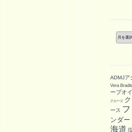
ー
年
月
別
記
事
ADMJ
Vera Bradl
ーブオ
ク
クルーズ
フ
ース
ンダー
海道