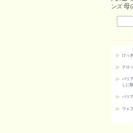
母
ンズ
けっ
クロ
バリ
しに
バリ
ウェ