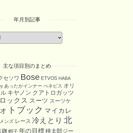
年月別記事
主な項目別のまとめ
Bose
アクセソワ
ETVOS
HABA
オリ
あったかインナー
べネビス
ey
キヤノン
クアトロガッツ
イル
ロックス
スーツ
スーツケ
ォトブック
マイカレ
北
冷えとり
レース
メンズ
年の目標
塩麹
桃太郎ジー
帽子